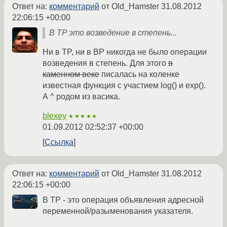
Ответ на:
комментарий
от Old_Hamster
31.08.2012
22:06:15 +00:00
В TP это возведение в степень...
Ни в TP, ни в BP никогда не было операции
возведения в степень. Для этого
в
каменном веке
писалась на коленке
известная функция с участием log() и exp().
А ^ родом из васика.
blexey
★★★★★
01.09.2012 02:52:37 +00:00
Ссылка
Ответ на:
комментарий
от Old_Hamster
31.08.2012
22:06:15 +00:00
В TP - это операция объявления адресной
переменной/разыменования указателя.