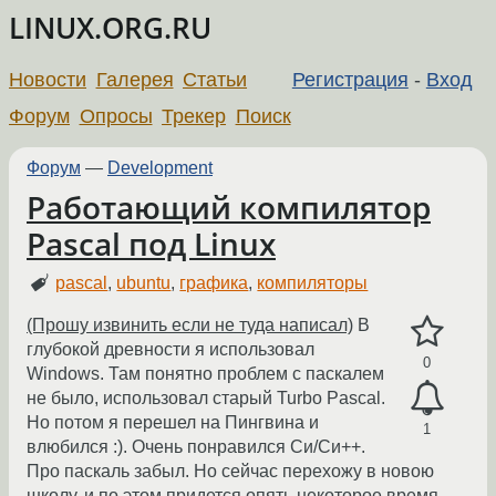
LINUX.ORG.RU
Новости
Галерея
Статьи
Регистрация
-
Вход
Форум
Опросы
Трекер
Поиск
Форум
—
Development
Работающий компилятор
Pascal под Linux
pascal
,
ubuntu
,
графика
,
компиляторы
(Прошу извинить если не туда написал)
В
глубокой древности я использовал
0
Windows. Там понятно проблем с паскалем
не было, использовал старый Turbo Pascal.
Но потом я перешел на Пингвина и
1
влюбился :). Очень понравился Си/Си++.
Про паскаль забыл. Но сейчас перехожу в новою
школу, и по этом придется опять некоторое время