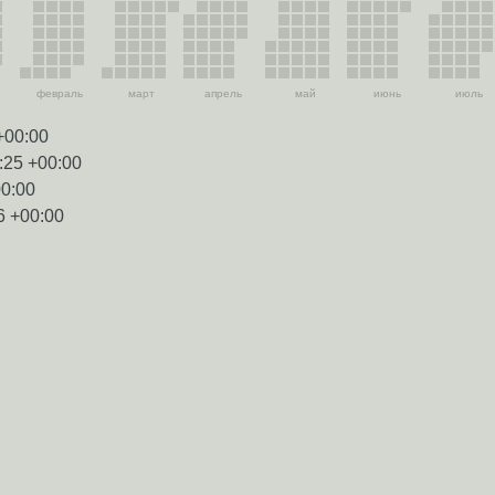
февраль
март
апрель
май
июнь
июль
+00:00
:25 +00:00
00:00
6 +00:00