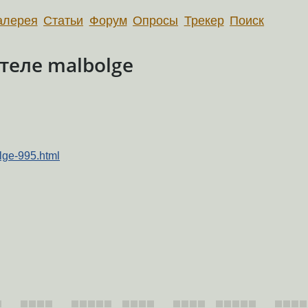
алерея
Статьи
Форум
Опросы
Трекер
Поиск
теле malbolge
olge-995.html