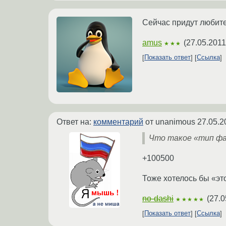
Сейчас придут любител
amus
(
27.05.2011
★★★
Показать ответ
Ссылка
Ответ на:
комментарий
от unanimous
27.05.2
Что такое «тип ф
+100500
Тоже хотелось бы «это»
no-dashi
(
27.0
★★★★★
Показать ответ
Ссылка