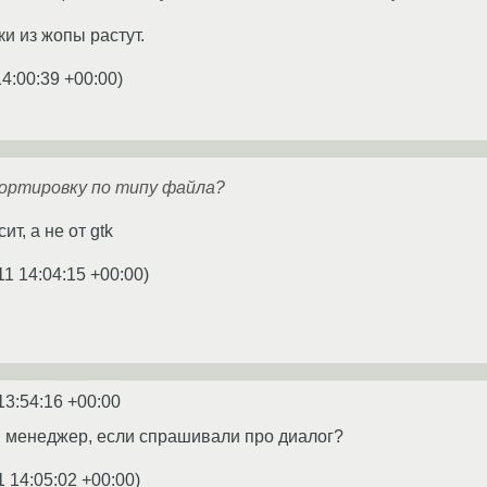
ки из жопы растут.
14:00:39 +00:00
)
сортировку по типу файла?
ит, а не от gtk
11 14:04:15 +00:00
)
13:54:16 +00:00
 менеджер, если спрашивали про диалог?
1 14:05:02 +00:00
)