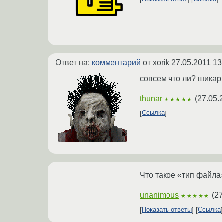
Ответ на:
комментарий
от xorik
27.05.2011 13
совсем что ли? шикар
thunar
(
27.05.
★★★★★
Ссылка
Что такое «тип файла
unanimous
(
27
★★★★★
Показать ответы
Ссылка