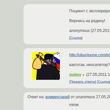
Поциент с эксплореро
Вернись на родину!
anonymous
(
27.05.201
Ссылка
http://ubuntuone.com/p/
кактотак, неосилятор?
sudoer
(
27.05.2011 1
★
Показать ответы
Ссылка
Ответ на:
комментарий
от unanimous
27.05.2
mime