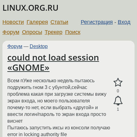
LINUX.ORG.RU
Новости
Галерея
Статьи
Регистрация
-
Вход
Форум
Опросы
Трекер
Поиск
Форум
—
Desktop
could not load session
«GNOME»
Всем пУже несколько недель пытаюсь
подружить гном 3 с убунтой,сейчас
0
проблема какая при загрузке системы вижу
экран входа, но моего пользователя
почему-то нет, если выбрать «другой» и
1
ввести логин/пароль то экран входа просто
виснет
Пытаюсь запустить иксы из консоли получаю
error in locking authority file