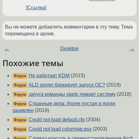
Ссылка
Вы не можете добавлять комментарии в эту тему. Тема
перемещена в архив.
←
Desktop
→
Похожие темы
Не работает KDM
(2015)
Форум
ALD server блокирует запуск ОС?
(2019)
Форум
запуск команды startx ломает систему
(2018)
Форум
Странные дела: /home пустая и логин
Форум
зациклен
(2019)
Could not load default.cfg
(2004)
Форум
Could not load colormap.psx
(2003)
Форум
Сломал консоль в свежеустановленном Arch
Форум