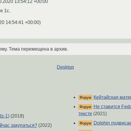
0.2020 13:54:12 +00:00
е 1с.
20 14:54:41 +00:00
)
ему. Тема перемещена в архив.
Desktop
Кейтайская мате
Форум
Не ставится Fed
Форум
тексте
(2021)
dz-1)
(2018)
Dolphin подвиса
Форум
йчас закупаться?
(2022)