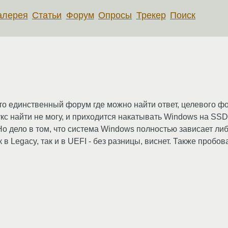
алерея
Статьи
Форум
Опросы
Трекер
Поиск
это единственный форум где можно найти ответ, целевого ф
нукс найти не могу, и приходится накатывать Windows на S
Но дело в том, что система Windows полностью зависает либ
в Legacy, так и в UEFI - без разницы, виснет. Также пробов