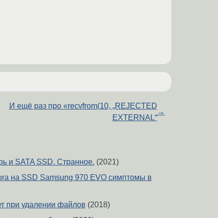
И ещё раз про «recvfrom(10, „REJECTED
→
EXTERNAL“
рь и SATA SSD. Странное.
(2021)
ora на SSD Samsung 970 EVO симптомы в
ет при удалении файлов
(2018)