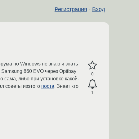
Регистрация
-
Вход
орума по Windows не знаю и знать
SD Samsung 860 EVO через Optibay
0
о сама, либо при установке какой-
ал советы изэтого
поста
. Знает кто
1