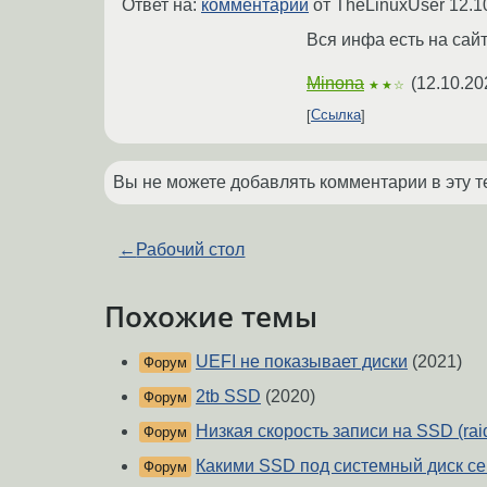
Ответ на:
комментарий
от TheLinuxUser
12.1
Вся инфа есть на сайт
Minona
(
12.10.20
★★☆
Ссылка
Вы не можете добавлять комментарии в эту т
←
Рабочий стол
Похожие темы
UEFI не показывает диски
(2021)
Форум
2tb SSD
(2020)
Форум
Низкая скорость записи на SSD (rai
Форум
Какими SSD под системный диск се
Форум