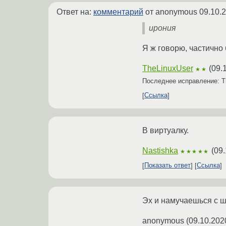
Ответ на:
комментарий
от anonymous
09.10.
ирония
Я ж говорю, частично
TheLinuxUser
(
09.
★★
Последнее исправление: T
Ссылка
В виртуалку.
Nastishka
(
09.
★★★★★
Показать ответ
Ссылка
Эх и намучаешься с ш
anonymous
(
09.10.202