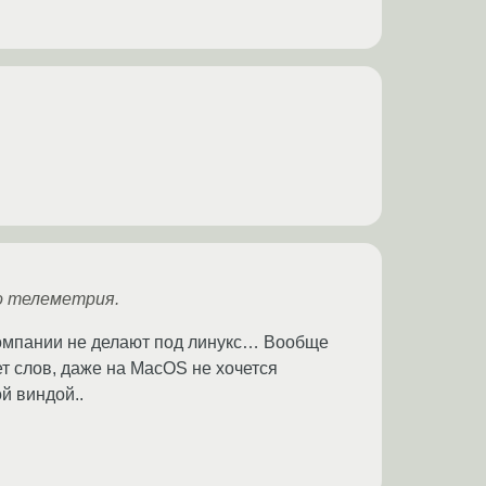
бо телеметрия.
компании не делают под линукс… Вообще
нет слов, даже на MacOS не хочется
ой виндой..