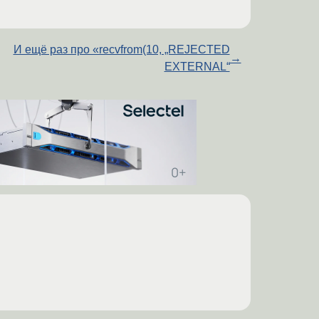
И ещё раз про «recvfrom(10, „REJECTED
→
EXTERNAL“