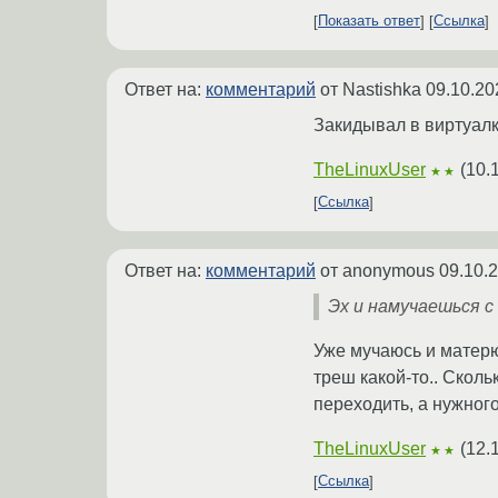
Показать ответ
Ссылка
Ответ на:
комментарий
от Nastishka
09.10.20
Закидывал в виртуалк
TheLinuxUser
(
10.
★★
Ссылка
Ответ на:
комментарий
от anonymous
09.10.
Эх и намучаешься с
Уже мучаюсь и матерю
треш какой-то.. Сколь
переходить, а нужного
TheLinuxUser
(
12.
★★
Ссылка