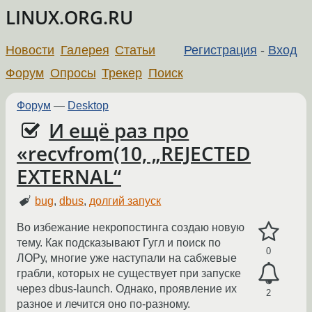
LINUX.ORG.RU
Новости
Галерея
Статьи
Регистрация
-
Вход
Форум
Опросы
Трекер
Поиск
Форум
—
Desktop
И ещё раз про
«recvfrom(10, „REJECTED
EXTERNAL“
bug
,
dbus
,
долгий запуск
Во избежание некропостинга создаю новую
тему. Как подсказывают Гугл и поиск по
0
ЛОРу, многие уже наступали на сабжевые
грабли, которых не существует при запуске
через dbus-launch. Однако, проявление их
2
разное и лечится оно по-разному.