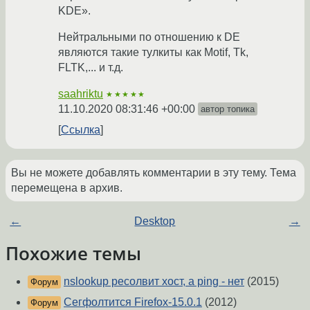
KDE».
Нейтральными по отношению к DE
являются такие тулкиты как Motif, Tk,
FLTK,... и т.д.
saahriktu
★★★★★
11.10.2020 08:31:46 +00:00
автор топика
Ссылка
Вы не можете добавлять комментарии в эту тему. Тема
перемещена в архив.
←
Desktop
→
Похожие темы
nslookup ресолвит хост, а ping - нет
(2015)
Форум
Сегфолтится Firefox-15.0.1
(2012)
Форум