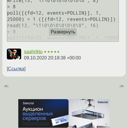
write(13, "\1\0\0\0\0\0\0\0", 8)        
= 8

poll([{fd=12, events=POLLIN}], 1, 
25000) = 1 ([{fd=12, revents=POLLIN}])

read(12, "\1\0\0\0\0\0\0\0", 16)        
= 8

Развернуть
saahriktu
★★★★★
09.10.2020 20:18:38 +00:00
Ссылка
←
→