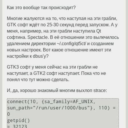
Как это вообще так происходит?
Многие жалуются на то, что наступая на эти грабли,
GTK софт ждёт по 25-30 секунд перед запуском. А у
меня, например, на эти грабли наступила Qt
софтина. Spectacle. В её отношении это вылечилось
удалением директории ~/.config/qt5ct/ и созданием
новых настроек. Вот какое отношение имеют эти
настройки к dbus'у?
GTK3 софт у меня сейчас на эти грабли не
наступает, а GTK2 софт наступает. Пока что не
понял что тут можно сделать.
И, да, хорошо знакомый многим выхлоп strace:
connect(10, {sa_family=AF_UNIX, 
sun_path="/run/user/1000/bus"}, 110) = 
0

getpid()                                
= 32123
