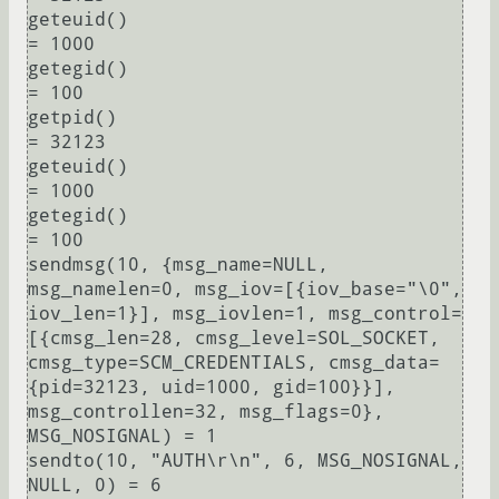
geteuid()                               
= 1000

getegid()                               
= 100

getpid()                                
= 32123

geteuid()                               
= 1000

getegid()                               
= 100

sendmsg(10, {msg_name=NULL, 
msg_namelen=0, msg_iov=[{iov_base="\0", 
iov_len=1}], msg_iovlen=1, msg_control=
[{cmsg_len=28, cmsg_level=SOL_SOCKET, 
cmsg_type=SCM_CREDENTIALS, cmsg_data=
{pid=32123, uid=1000, gid=100}}], 
msg_controllen=32, msg_flags=0}, 
MSG_NOSIGNAL) = 1

sendto(10, "AUTH\r\n", 6, MSG_NOSIGNAL, 
NULL, 0) = 6
