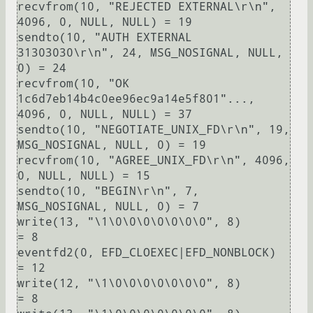
recvfrom(10, "REJECTED EXTERNAL\r\n", 
4096, 0, NULL, NULL) = 19

sendto(10, "AUTH EXTERNAL 
31303030\r\n", 24, MSG_NOSIGNAL, NULL, 
0) = 24

recvfrom(10, "OK 
1c6d7eb14b4c0ee96ec9a14e5f801"..., 
4096, 0, NULL, NULL) = 37

sendto(10, "NEGOTIATE_UNIX_FD\r\n", 19, 
MSG_NOSIGNAL, NULL, 0) = 19

recvfrom(10, "AGREE_UNIX_FD\r\n", 4096, 
0, NULL, NULL) = 15

sendto(10, "BEGIN\r\n", 7, 
MSG_NOSIGNAL, NULL, 0) = 7

write(13, "\1\0\0\0\0\0\0\0", 8)        
= 8

eventfd2(0, EFD_CLOEXEC|EFD_NONBLOCK)   
= 12

write(12, "\1\0\0\0\0\0\0\0", 8)        
= 8
