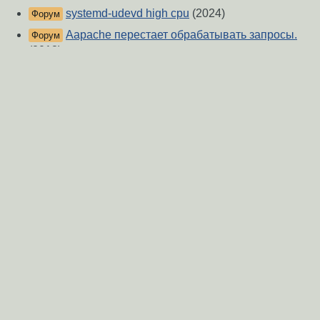
systemd-udevd high cpu
(2024)
Форум
Aapache перестает обрабатывать запросы.
Форум
(2013)
strace выдаёт Permission denied
(2023)
Форум
многопоточный recvfrom
(2010)
Форум
Вопрос про recvfrom
(2018)
Форум
Некий прокси сервер. Проблема с пересылкой
Форум
пакетов. Lua
(2020)
iptables, REJECT
(2006)
Форум
Sendmail Rejecting
(2008)
Форум
О Сервере
-
Правила форума
-
Разметка Markdown
Вверх
Сообщить об ошибке
https://www.linux.org.ru/