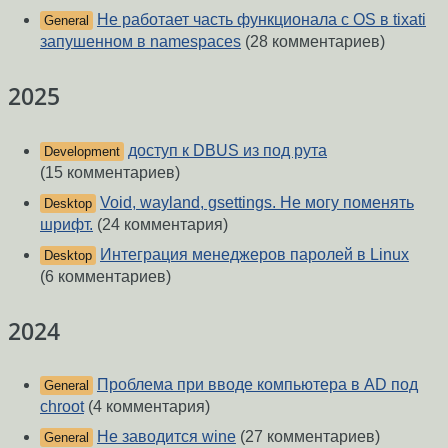
Не работает часть функционала с OS в tixati
General
запушенном в namespaces
(28 комментариев)
2025
доступ к DBUS из под рута
Development
(15 комментариев)
Void, wayland, gsettings. Не могу поменять
Desktop
шрифт.
(24 комментария)
Интеграция менеджеров паролей в Linux
Desktop
(6 комментариев)
2024
Проблема при вводе компьютера в AD под
General
chroot
(4 комментария)
Не заводится wine
(27 комментариев)
General