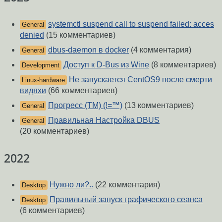
systemctl suspend call to suspend failed: acces
General
denied
(15 комментариев)
dbus-daemon в docker
(4 комментария)
General
Доступ к D-Bus из Wine
(8 комментариев)
Development
Не запускается CentOS9 после смерти
Linux-hardware
видяхи
(66 комментариев)
Прогресс (ТМ) (!=™)
(13 комментариев)
General
Правильная Настройка DBUS
General
(20 комментариев)
2022
Нужно ли?..
(22 комментария)
Desktop
Правильный запуск графического сеанса
Desktop
(6 комментариев)