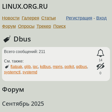
LINUX.ORG.RU
Новости
Галерея
Статьи
Регистрация
-
Вход
Форум
Опросы
Трекер
Поиск
Dbus
Всего сообщений: 211
14
См. также:
flatpak
,
glib
,
ipc
,
kdbus
,
mpris
,
polkit
,
qdbus
,
systemctl
,
systemd
0
Форум
Сентябрь 2025