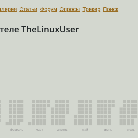
алерея
Статьи
Форум
Опросы
Трекер
Поиск
еле TheLinuxUser
февраль
март
апрель
май
июнь
июль