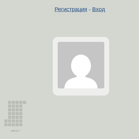
Регистрация
-
Вход
август