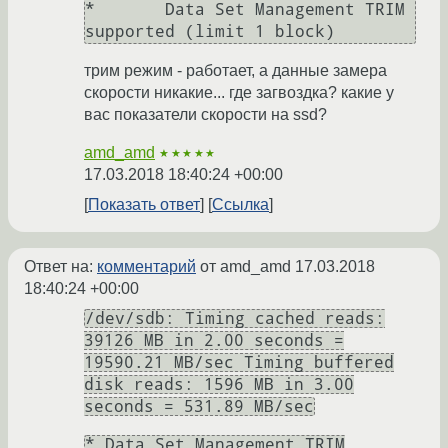
*	Data Set Management TRIM 
supported (limit 1 block)
трим режим - работает, а данные замера
скорости никакие... где загвоздка? какие у
вас показатели скорости на ssd?
amd_amd
★★★★★
17.03.2018 18:40:24 +00:00
Показать ответ
Ссылка
Ответ на:
комментарий
от amd_amd
17.03.2018
18:40:24 +00:00
/dev/sdb: Timing cached reads:
39126 MB in 2.00 seconds =
19590.21 MB/sec Timing buffered
disk reads: 1596 MB in 3.00
seconds = 531.89 MB/sec
* Data Set Management TRIM