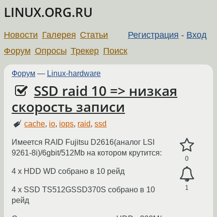
LINUX.ORG.RU
Новости
Галерея
Статьи
Регистрация
-
Вход
Форум
Опросы
Трекер
Поиск
Форум
—
Linux-hardware
SSD raid 10 => низкая
скорость записи
cache
,
io
,
iops
,
raid
,
ssd
Имеется RAID Fujitsu D2616(аналог LSI
9261-8i)/6gbit/512Mb на котором крутится:
0
4 х HDD WD собрано в 10 рейд
1
4 х SSD TS512GSSD370S собрано в 10
рейд