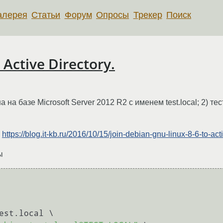
алерея
Статьи
Форум
Опросы
Трекер
Поиск
Active Directory.
 на базе Microsoft Server 2012 R2 с именем test.local; 2) т
е
https://blog.it-kb.ru/2016/10/15/join-debian-gnu-linux-8-6-to-activ
ы
est.local \
