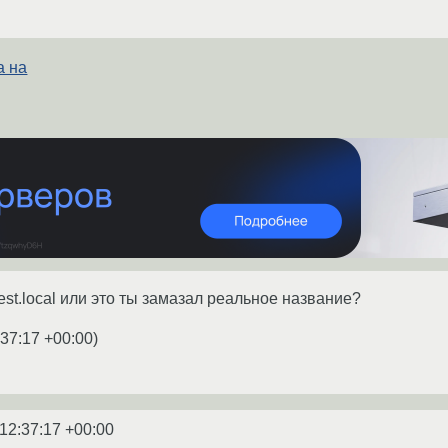
а на
est.local или это ты замазал реальное название?
:37:17 +00:00
)
12:37:17 +00:00