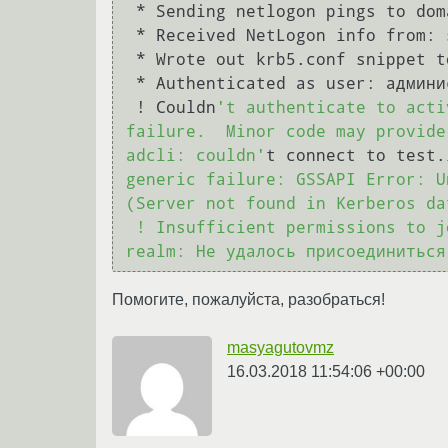
 * Sending netlogon pings to domain controller: ldap://192.168.10.2

 * Received NetLogon info from: server_dc.test.local

 * Wrote out krb5.conf snippet to /var/cache/realmd/adcli-krb5-wuuNIR/krb5.d/adcli-krb5-conf-A9h0uF

 * Authenticated as user: администратор@TEST.LOCAL

 ! Couldn
't authenticate to acti
failure.  Minor code may provide
adcli: couldn'
t connect to test.
generic failure: GSSAPI Error: U
(Server not found in Kerberos dat
 ! Insufficient permissions to join the domain

Помогите, пожалуйста, разобраться!
masyagutovmz
16.03.2018 11:54:06 +00:00