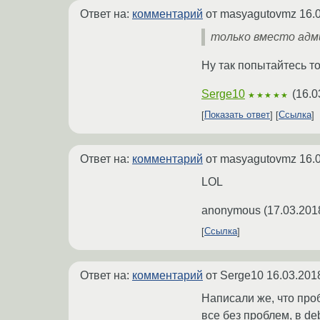
Ответ на:
комментарий
от masyagutovmz
16.
только вместо адм
Ну так попытайтесь т
Serge10
(
16.0
★★★★★
Показать ответ
Ссылка
Ответ на:
комментарий
от masyagutovmz
16.
LOL
anonymous
(
17.03.201
Ссылка
Ответ на:
комментарий
от Serge10
16.03.201
Написали же, что проб
все без проблем, в de