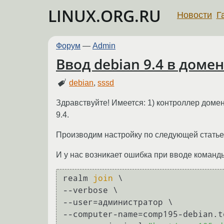
LINUX.ORG.RU
Новости
Г
Форум
—
Admin
Ввод debian 9.4 в домен 
debian
,
sssd
Здравствуйте! Имеется: 1) контроллер домена
9.4.
Производим настройку по следующей стать
И у нас возникает ошибка при вводе команд
realm 
join
 \

--verbose \

--user=администратор \

--computer-name=comp195-debian.t