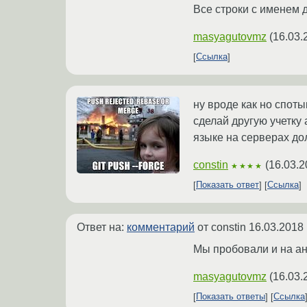
Все строки с именем 
masyagutovmz
(
16.03.
Ссылка
ну вроде как но споты
сделай другую учетку
языке на серверах до
constin
(
16.03.2
★★★★
Показать ответ
Ссылка
Ответ на:
комментарий
от constin
16.03.2018 
Мы пробовали и на ан
masyagutovmz
(
16.03.
Показать ответы
Ссылка