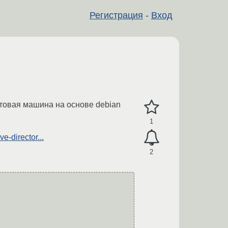
Регистрация
-
Вход
естовая машина на основе debian
1
e-director...
2