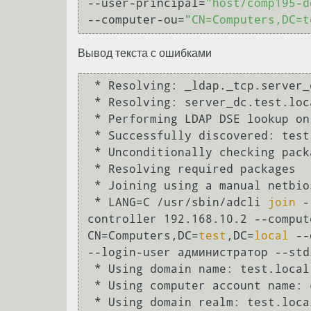
--user-principal=
"host/comp195-d
--computer-ou=
"CN=Computers,DC=t
Вывод текста с ошибками
 * Resolving: _ldap._tcp.server_dc.test.local

 * Resolving: server_dc.test.local

 * Performing LDAP DSE lookup on: 192.168.10.2

 * Successfully discovered: test.local

 * Unconditionally checking packages

 * Resolving required packages

 * Joining using a manual netbios name: comp195-debian.test.local

 * LANG=C /usr/sbin/adcli 
join
 -
controller 192.168.10.2 --comput
CN=Computers,DC=
test
,DC=
local
 --
--login-user администратор --std
 * Using domain name: test.local

 * Using computer account name: comp195-debian.test.local

 * Using domain realm: test.local
