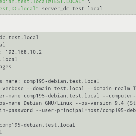
ebian.test.local@TEST.LOCAL"
 \

est,DC=local"
-verbose --domain test.local --domain-realm T
er-name comp195-debian.test.local --computer-
os-name Debian GNU/Linux --os-version 9.4 (St
in-password --user-principal=host/comp195-deb