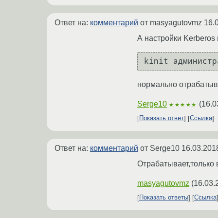
Ответ на:
комментарий
от masyagutovmz
16.
А настройки Kerberos
kinit администр
нормально отрабатыв
Serge10
(
16.0
★★★★★
Показать ответ
Ссылка
Ответ на:
комментарий
от Serge10
16.03.201
Отрабатывает,только 
masyagutovmz
(
16.03.
Показать ответы
Ссылка