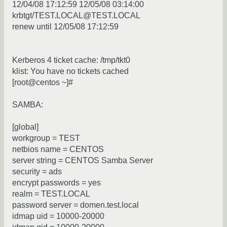
12/04/08 17:12:59 12/05/08 03:14:00
krbtgt/TEST.LOCAL@TEST.LOCAL
renew until 12/05/08 17:12:59
Kerberos 4 ticket cache: /tmp/tkt0
klist: You have no tickets cached
[root@centos ~]#
SAMBA:
[global]
workgroup = TEST
netbios name = CENTOS
server string = CENTOS Samba Server
security = ads
encrypt passwords = yes
realm = TEST.LOCAL
password server = domen.test.local
idmap uid = 10000-20000