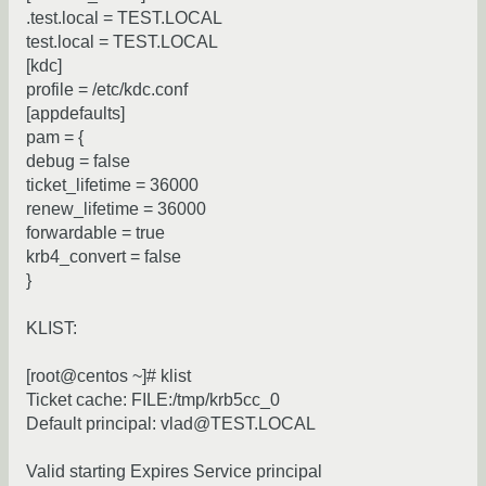
.test.local = TEST.LOCAL
test.local = TEST.LOCAL
[kdc]
profile = /etc/kdc.conf
[appdefaults]
pam = {
debug = false
ticket_lifetime = 36000
renew_lifetime = 36000
forwardable = true
krb4_convert = false
}
KLIST:
[root@centos ~]# klist
Ticket cache: FILE:/tmp/krb5cc_0
Default principal: vlad@TEST.LOCAL
Valid starting Expires Service principal