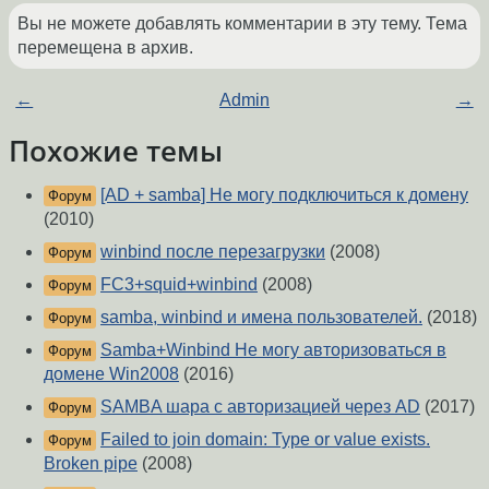
Вы не можете добавлять комментарии в эту тему. Тема
перемещена в архив.
←
Admin
→
Похожие темы
[AD + samba] Не могу подключиться к домену
Форум
(2010)
winbind после перезагрузки
(2008)
Форум
FC3+squid+winbind
(2008)
Форум
samba, winbind и имена пользователей.
(2018)
Форум
Samba+Winbind Не могу авторизоваться в
Форум
домене Win2008
(2016)
SAMBA шара с авторизацией через AD
(2017)
Форум
Failed to join domain: Type or value exists.
Форум
Broken pipe
(2008)