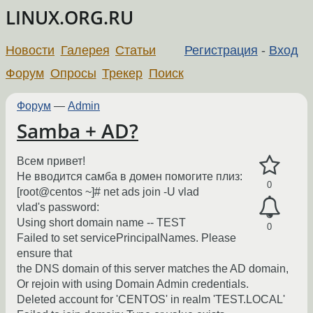
LINUX.ORG.RU
Новости
Галерея
Статьи
Регистрация
-
Вход
Форум
Опросы
Трекер
Поиск
Форум
—
Admin
Samba + AD?
Всем привет!
Не вводится самба в домен помогите плиз:
0
[root@centos ~]# net ads join -U vlad
vlad's password:
Using short domain name -- TEST
0
Failed to set servicePrincipalNames. Please
ensure that
the DNS domain of this server matches the AD domain,
Or rejoin with using Domain Admin credentials.
Deleted account for 'CENTOS' in realm 'TEST.LOCAL'