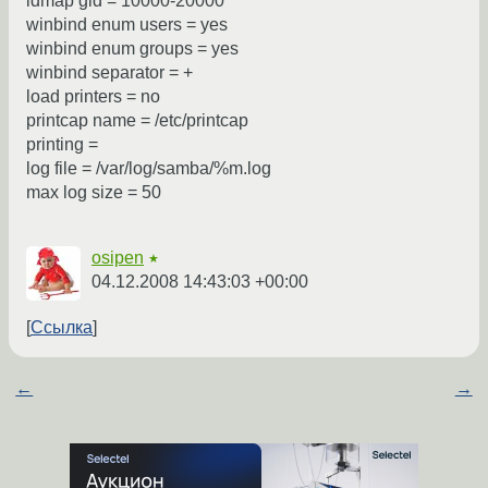
idmap gid = 10000-20000
winbind enum users = yes
winbind enum groups = yes
winbind separator = +
load printers = no
printcap name = /etc/printcap
printing =
log file = /var/log/samba/%m.log
max log size = 50
osipen
★
04.12.2008 14:43:03 +00:00
Ссылка
←
→