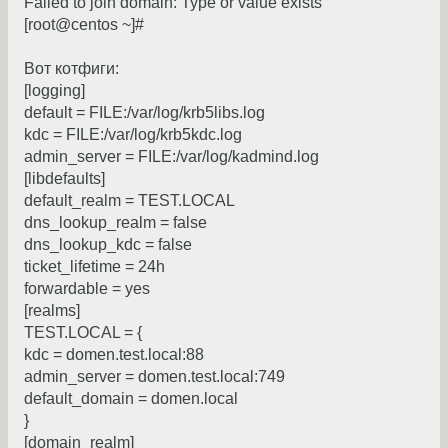
Failed to join domain: Type or value exists
[root@centos ~]#
Вот котфиги:
[logging]
default = FILE:/var/log/krb5libs.log
kdc = FILE:/var/log/krb5kdc.log
admin_server = FILE:/var/log/kadmind.log
[libdefaults]
default_realm = TEST.LOCAL
dns_lookup_realm = false
dns_lookup_kdc = false
ticket_lifetime = 24h
forwardable = yes
[realms]
TEST.LOCAL = {
kdc = domen.test.local:88
admin_server = domen.test.local:749
default_domain = domen.local
}
[domain_realm]