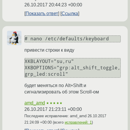
26.10.2017 20:44:23 +00:00
Показать ответ
Ссылка
# nano /etc/defaults/keyboard
привести строки к виду
XKBLAYOUT="su,ru"

XKBOPTIONS="grp:alt_shift_toggle,
grp_led:scroll"
будет меняться по Alt+Shift и
сигнализировать об этом Scroll-ом
amd_amd
★★★★★
26.10.2017 21:23:11 +00:00
Последнее исправление: amd_amd
26.10.2017
21:24:09 +00:00
(всего
исправлений: 1
)