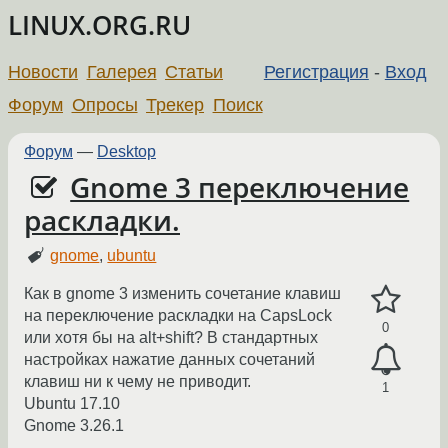
LINUX.ORG.RU
Новости
Галерея
Статьи
Регистрация
-
Вход
Форум
Опросы
Трекер
Поиск
Форум
—
Desktop
Gnome 3 переключение
раскладки.
gnome
,
ubuntu
Как в gnome 3 изменить сочетание клавиш
на переключение раскладки на CapsLock
0
или хотя бы на alt+shift? В стандартных
настройках нажатие данных сочетаний
клавиш ни к чему не приводит.
1
Ubuntu 17.10
Gnome 3.26.1