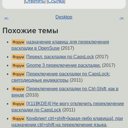
Ответить
Ссылка
←
Desktop
→
Похожие темы
назначение клавиш для переключения
Форум
раскладки в OpenSuse
(2017)
Перекл. раскладки по CapsLock
(2017)
Форум
Gnome 3 переключение раскладки.
(2017)
Форум
Переключение раскладки по CapsLock:
Форум
светодиодные индикаторы
(2011)
Переключение раскладки по Ctrl-Shift, как в
Форум
винде
(2010)
[X11][KDE4] Не могу отключить переключение
Форум
раскладки по CapsLock
(2011)
Конфликт ctrl+shift+[какая-либо клавиша], при
Форум
назначении ctrl+shift на переключение языка,