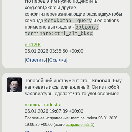
Но перед этим нужно подчистить
xorg.conf,xkbrc и другие
конфиги,переназначающие раскладку,чтобы
setxkbmap -query
команда
и ее options
options:
примерно выглядела -
terminate:ctrl_alt_bksp
nik120s
06.01.2026 03:35:50 +00:00
Ответить
Ссылка
Топовейщий инструмент это –
kmonad
. Ему
наплевать иксы или вяленый. Он из любой
кало
виатуры сделает что-то удобоворимое.
mamina_radost
★
06.01.2026 19:07:39 +00:00
Последнее исправление: mamina_radost
06.01.2026
19:08:29 +00:00
(всего
исправлений: 1
)