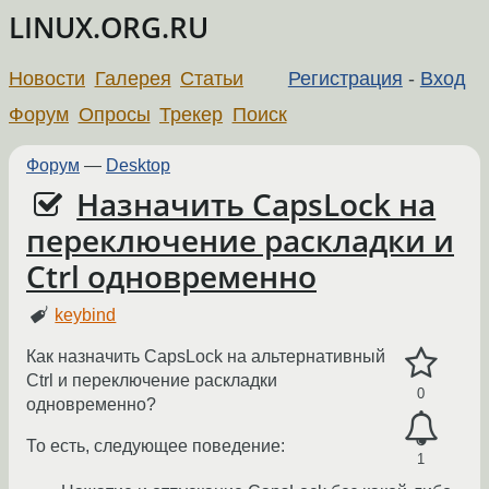
LINUX.ORG.RU
Новости
Галерея
Статьи
Регистрация
-
Вход
Форум
Опросы
Трекер
Поиск
Форум
—
Desktop
Назначить CapsLock на
переключение раскладки и
Ctrl одновременно
keybind
Как назначить CapsLock на альтернативный
Ctrl и переключение раскладки
0
одновременно?
То есть, следующее поведение:
1