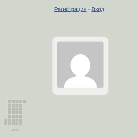
Регистрация
-
Вход
август