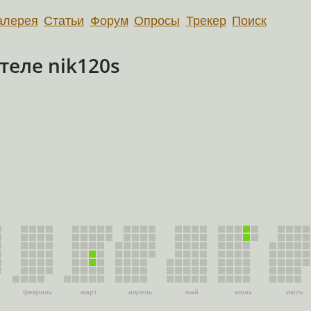
алерея
Статьи
Форум
Опросы
Трекер
Поиск
еле nik120s
февраль
март
апрель
май
июнь
июль