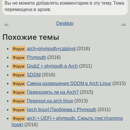
Вы не можете добавлять комментарии в эту тему. Тема
перемещена в архив.
←
Desktop
→
Похожие темы
arch+plymouth+catalyst
(2016)
Форум
Plymouth
(2016)
Форум
Grub2 + plymouth в Arch
(2011)
Форум
SDDM
(2016)
Форум
Смена разрешения SDDM в Arch Linux
(2015)
Форум
Переходить ли на Arch?
(2015)
Форум
Переход на arch linux
(2013)
Форум
[arch linux] Проблема с Plymouth
(2011)
Форум
arch + UEFI + plymouth. Скрыть текст(running
Форум
hook)
(2016)