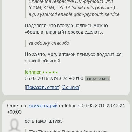
Enable the respective DM-plymouth Unit
(GDM, KDM, LXDM, SLiM units provided),
e.g. systemctl enable gdm-plymouth.service
Надеялся, что вторую надпись можно
убрать и плавный переход сделать.
за обоину спасибо
Не за что, могу и темой плимуса поделиться
с такой обоиной.
fehhner
★★★★★
06.03.2016 23:43:24 +00:00
автор топика
Показать ответ
Ссылка
Ответ на:
комментарий
от fehhner
06.03.2016 23:43:24
+00:00
есть такая штука: