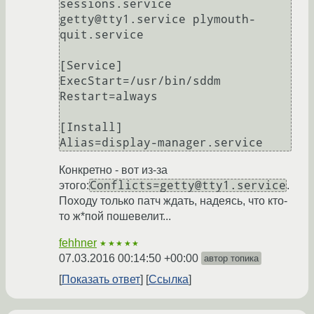
sessions.service 
getty@tty1.service plymouth-
quit.service

[Service]

ExecStart=/usr/bin/sddm

Restart=always

[Install]

Конкретно - вот из-за
Conflicts=getty@tty1.service
этого:
.
Походу только патч ждать, надеясь, что кто-
то ж*пой пошевелит...
fehhner
★★★★★
07.03.2016 00:14:50 +00:00
автор топика
Показать ответ
Ссылка