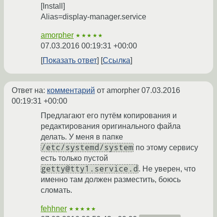
[Install]
Alias=display-manager.service
amorpher
★★★★★
07.03.2016 00:19:31 +00:00
Показать ответ
Ссылка
Ответ на:
комментарий
от amorpher
07.03.2016
00:19:31 +00:00
Предлагают его путём копирования и
редактирования оригинального файла
делать. У меня в папке
/etc/systemd/system
по этому сервису
есть только пустой
getty@tty1.service.d
. Не уверен, что
именно там должен разместить, боюсь
сломать.
fehhner
★★★★★