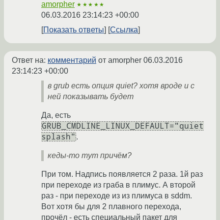
amorpher
★★★★★
06.03.2016 23:14:23 +00:00
Показать ответы
Ссылка
Ответ на:
комментарий
от amorpher
06.03.2016
23:14:23 +00:00
в grub есть опция quiet? хотя вроде и с
ней показывать будет
Да, есть
GRUB_CMDLINE_LINUX_DEFAULT="quiet
splash"
.
кеды-то тут причём?
При том. Надпись появляется 2 раза. 1й раз
при переходе из граба в плимус. А второй
раз - при переходе из из плимуса в sddm.
Вот хотя бы для 2 плавного перехода,
прочёл - есть специальный пакет для