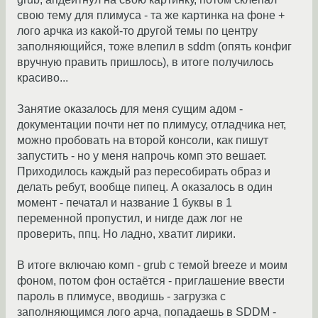
свою тему для плимуса - та же картинка на фоне +
лого арчка из какой-то другой темы по центру
заполняющийся, тоже влепил в sddm (опять конфиг
вручную править пришлось), в итоге получилось
красиво...
Занятие оказалось для меня сущим адом -
документации почти нет по плимусу, отладчика нет,
можно пробовать на второй консоли, как пишут
запустить - но у меня напрочь комп это вешает.
Приходилось каждый раз пересобирать образ и
делать ребут, вообще пипец. А оказалось в один
момент - печатал и название 1 буквы в 1
переменной пропустил, и нигде даж лог не
проверить, ппц. Но ладно, хватит лирики.
В итоге включаю комп - grub с темой breeze и моим
фоном, потом фон остаётся - приглашение ввести
пароль в плимусе, вводишь - загрузка с
заполняющимся лого арча, попадаешь в SDDM -