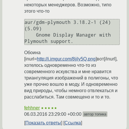
некоторых менеджеров. Возможно, типо
этого что-то
aur/gdm-plymouth 3.18.2-1 (24) 
(5.09)

    Gnome Display Manager with 
Plymouth support.
Обоина
[inurl=
http://i.imgur.com/8jily5Q.png
]вот[/inurl],
хотелось одновременно что-то из
современного искувства и мне нравится
триангуляция изображений в полигоны, что
уже прочно вошло в моду. И одновременно
вид природы, чтобы немного отвлекаться и
расслабиться. Там совмещено и то и то.
fehhner
★★★★★
06.03.2016 23:29:00 +00:00
автор топика
Показать ответы
Ссылка