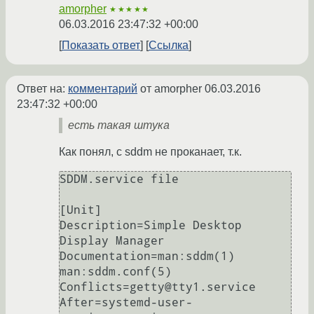
amorpher
★★★★★
06.03.2016 23:47:32 +00:00
Показать ответ
Ссылка
Ответ на:
комментарий
от amorpher
06.03.2016
23:47:32 +00:00
есть такая штука
Как понял, с sddm не проканает, т.к.
SDDM.service file

[Unit]

Description=Simple Desktop 
Display Manager

Documentation=man:sddm(1) 
man:sddm.conf(5)

Conflicts=getty@tty1.service

After=systemd-user-