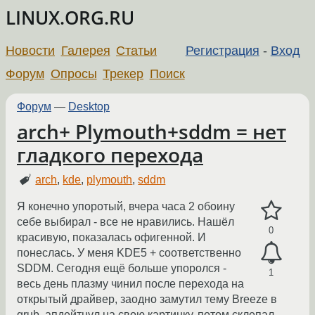
LINUX.ORG.RU
Новости
Галерея
Статьи
Регистрация
-
Вход
Форум
Опросы
Трекер
Поиск
Форум
—
Desktop
arch+ Plymouth+sddm = нет
гладкого перехода
arch
,
kde
,
plymouth
,
sddm
Я конечно упоротый, вчера часа 2 обоину
себе выбирал - все не нравились. Нашёл
0
красивую, показалась офигенной. И
понеслась. У меня KDE5 + соответственно
SDDM. Сегодня ещё больше упоролся -
1
весь день плазму чинил после перехода на
открытый драйвер, заодно замутил тему Breeze в
grub, апдейтнул на свою картинку, потом склепал