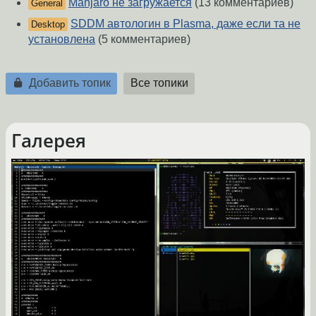
Manjaro не загружается
(13 комментариев)
General
SDDM автологин в Plasma, даже если та не
Desktop
установлена
(5 комментариев)
Добавить топик
Все топики
Галерея