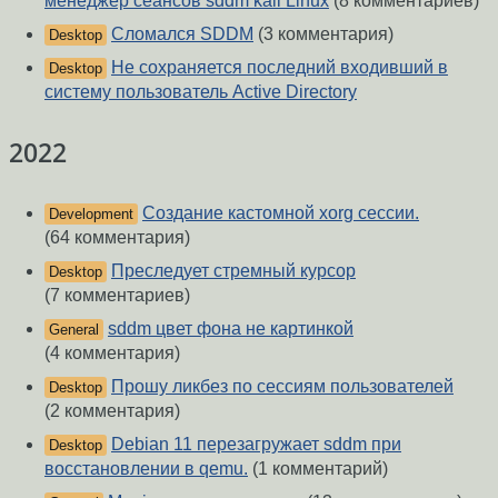
менеджер сеансов sddm kali Linux
(8 комментариев)
Сломался SDDM
(3 комментария)
Desktop
Не сохраняется последний входивший в
Desktop
систему пользователь Active Directory
2022
Создание кастомной xorg сессии.
Development
(64 комментария)
Преследует стремный курсор
Desktop
(7 комментариев)
sddm цвет фона не картинкой
General
(4 комментария)
Прошу ликбез по сессиям пользователей
Desktop
(2 комментария)
Debian 11 перезагружает sddm при
Desktop
восстановлении в qemu.
(1 комментарий)