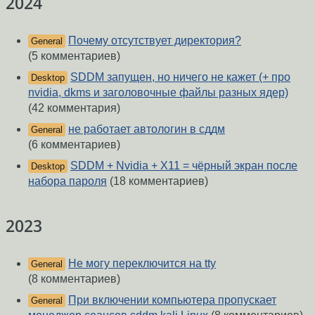
2024
Почему отсутствует директория?
General
(5 комментариев)
SDDM запущен, но ничего не кажет (+ про
Desktop
nvidia, dkms и заголовочные файлы разных ядер)
(42 комментария)
не работает автологин в сддм
General
(6 комментариев)
SDDM + Nvidia + X11 = чёрный экран после
Desktop
набора пароля
(18 комментариев)
2023
Не могу переключится на tty
General
(8 комментариев)
При включении компьютера пропускает
General