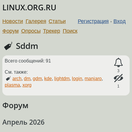
LINUX.ORG.RU
Новости
Галерея
Статьи
Регистрация
-
Вход
Форум
Опросы
Трекер
Поиск
Sddm
Всего сообщений: 91
3
См. также:
arch
,
dm
,
gdm
,
kde
,
lightdm
,
login
,
manjaro
,
plasma
,
xorg
1
Форум
Апрель 2026