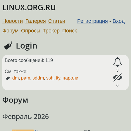
LINUX.ORG.RU
Новости
Галерея
Статьи
Регистрация
-
Вход
Форум
Опросы
Трекер
Поиск
Login
Всего сообщений: 119
3
См. также:
dm
,
pam
,
sddm
,
ssh
,
tty
,
пароли
0
Форум
Февраль 2026