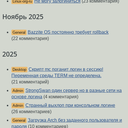
Не могу залогиниться
(23 комментария)
Linux-org-ru
Ноябрь 2025
Bazzite OS постоянно требует rollback
General
(22 комментария)
2025
Скрипт mc поганит логин в сессию!
Desktop
Переменная среды TERM не определена.
(21 комментарий)
StrongSwan один сервер но в разные сети на
Admin
основе логина
(4 комментария)
Странный выхлоп при консольном логине
Admin
(26 комментариев)
Загрузка Arch без заданного пользователя и
General
пароля
(10 комментариев)