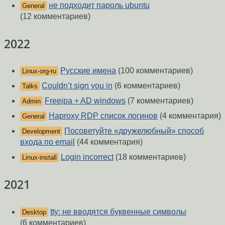
не подходит пароль ubuntu
General
(12 комментариев)
2022
Русские имена
(100 комментариев)
Linux-org-ru
Couldn’t sign you in
(6 комментариев)
Talks
Freeipa + AD windows
(7 комментариев)
Admin
Haproxy RDP список логинов
(4 комментария)
General
Посоветуйте «дружелюбный» способ
Development
входа по email
(44 комментария)
Login incorrect
(18 комментариев)
Linux-install
2021
tty: не вводятся буквенные символы
Desktop
(6 комментариев)