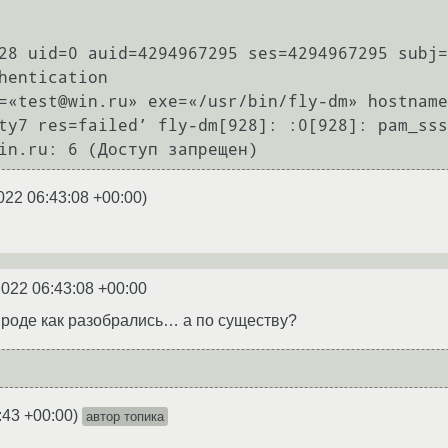
28 uid=0 auid=4294967295 ses=4294967295 subj=
hentication

=«test@win.ru» exe=«/usr/bin/fly-dm» hostname
ty7 res=failed’ fly-dm[928]: :0[928]: pam_sss
022 06:43:08 +00:00
)
2022 06:43:08 +00:00
вроде как разобрались… а по существу?
:43 +00:00
)
автор топика