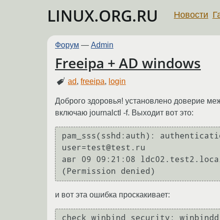
LINUX.ORG.RU
Новости
Г
Форум
—
Admin
Freeipa + AD windows
ad
,
freeipa
,
login
Доброго здоровья! установлено доверие меж
включаю journalctl -f. Выходит вот это:
pam_sss(sshd:auth): authenticati
user=test@test.ru

авг 09 09:21:08 ldc02.test2.loca
и вот эта ошибка проскакивает:
check_winbind_security: winbindd