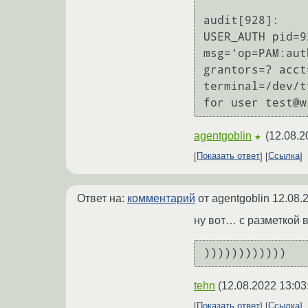
audit[928]:

USER_AUTH pid=9
msg=‘op=PAM:aut
grantors=? acct
terminal=/dev/t
agentgoblin
(
12.08.2
★
Показать ответ
Ссылка
Ответ на:
комментарий
от agentgoblin
12.08.
ну вот… с разметкой 
tehn
(
12.08.2022 13:03
Показать ответ
Ссылка