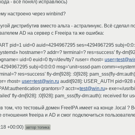
кода - всё понял) исправлюсь)
ему настроено через winbind?
гой дистрибутив вместо альта - астралинукс. Всё сделал по
вателем АD на сервер с Freeipa та же ошибка:
ART pid=1 uid=0 auid=4294967295 ses=4294967295 subj=0:0
systemd» hostname=? addr=? terminal=? res=success’ fly-dm[928]
 logname= uid=0 euid=0 tty=/dev/tty7 ruser= rhost=
user=test@win
4294967295 subj=0:0:0:0 msg=‘unit=sssd-pam comm=«systemd
nal=? res=success’ fly-dm[928]: :0[928]: pam_sss(fly-dm:auth):
ser= rhost=
user=test@win.ru
audit[928]: USER_AUTH pid=928 
AM:authentication grantors=? acct=«
test@win.ru
» exe=«/usr/b
ailed’ fly-dm[928]: :0[928]: pam_sss(fly-dm:auth): received for u
 том, что тестовый домен FreeIPA имеет на конце .local ? В
 отношения freeipa и AD и смог подключиться пользовател
:18 +00:00
)
автор топика