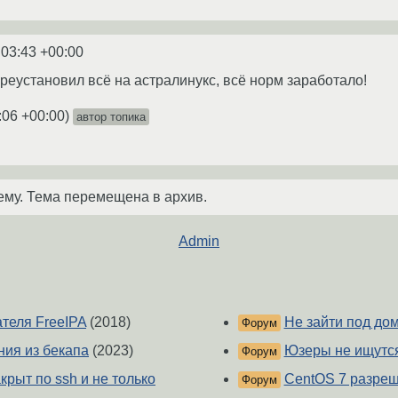
:03:43 +00:00
ереустановил всё на астралинукс, всё норм заработало!
:06 +00:00
)
автор топика
ему. Тема перемещена в архив.
Admin
теля FreeIPA
(2018)
Не зайти под до
Форум
ния из бекапа
(2023)
Юзеры не ищутс
Форум
рыт по ssh и не только
CentOS 7 разреши
Форум