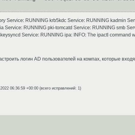
ectory Service: RUNNING krb5kdc Service: RUNNING kadmin Se
a Service: RUNNING pki-tomcatd Service: RUNNING smb Serv
eysyncd Service: RUNNING ipa: INFO: The ipactl command w
астроить логин AD пользователей на компах, которые входят
.2022 06:36:59 +00:00
(всего исправлений: 1)