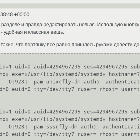
:38:48 +00:00
ом разделе и правда редактировать нельзя. Использую кноп
- удобная и классная вещь.
 такие, что портянку всё равно пришлось руками довести до
id=1 uid=0 auid=4294967295 ses=4294967295 sub
id=1 uid=0 auid=4294967295 ses=4294967295 sub