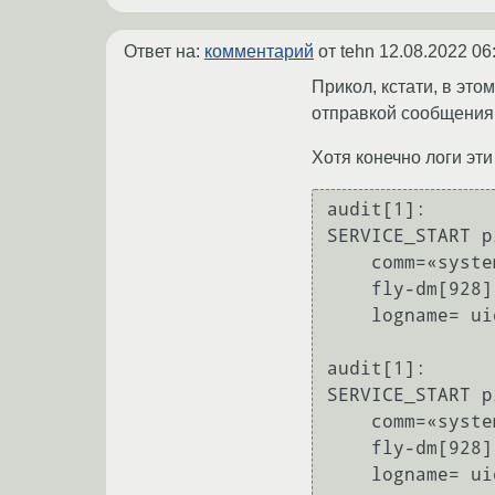
Ответ на:
комментарий
от tehn
12.08.2022 06
Прикол, кстати, в эт
отправкой сообщения 
Хотя конечно логи эти
audit[1]:

SERVICE_START p
    comm=«systemd» exe=«/usr/lib/systemd/systemd» hostname=? addr=? terminal=? res=success’

    fly-dm[928]: :0[928]: pam_unix(fly-dm:auth): authentication failure;

    logname= uid=0 euid=0 tty=/dev/tty7 ruser= rhost= user=test@win.ru

audit[1]:

SERVICE_START p
    comm=«systemd» exe=«/usr/lib/systemd/systemd» hostname=? addr=? terminal=? res=success’

    fly-dm[928]: :0[928]: pam_sss(fly-dm:auth): authentication failure;

    logname= uid=0 euid=0 tty=/dev/tty7 ruser= rhost= user=test@win.ru
