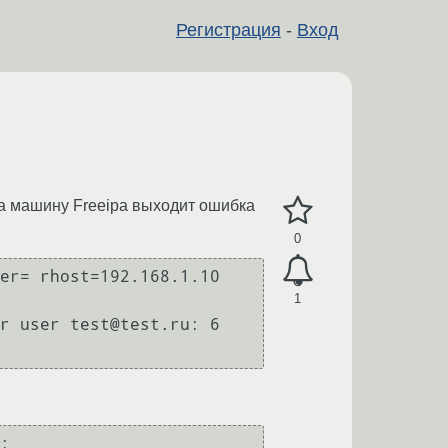
Регистрация
-
Вход
на машину Freeipa выходит ошибка
0
er= rhost=192.168.1.10 
1
r user test@test.ru: 6 
: 