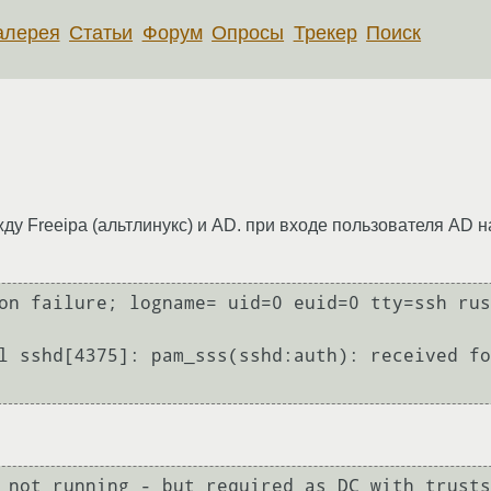
алерея
Статьи
Форум
Опросы
Трекер
Поиск
ду Freeipa (альтлинукс) и AD. при входе пользователя AD 
on failure; logname= uid=0 euid=0 tty=ssh rus
l sshd[4375]: pam_sss(sshd:auth): received fo
 not running - but required as DC with trusts