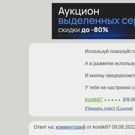
Используй пожалуйст
А в разметке использ
И кнопку предпросмо
У тебя не настроено с
kostik87
(
09.0
★★★★★
Показать ответ
Ссылка
Ответ на:
комментарий
от kostik87
09.08.2022