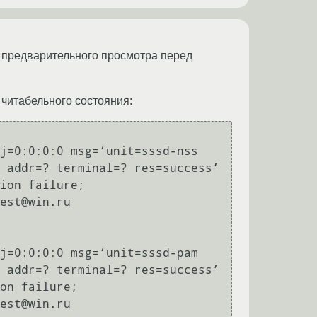
ку предварительного просмотра перед
 читабельного состояния:
j=0:0:0:0 msg=‘unit=sssd-nss

j=0:0:0:0 msg=‘unit=sssd-pam
