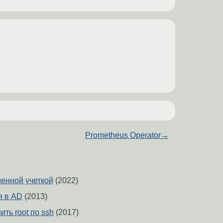
Prometheus Operator
→
менной учеткой
(2022)
я в AD
(2013)
ть root по ssh
(2017)