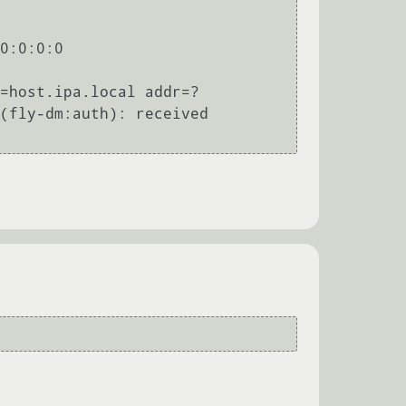
0:0:0:0 
=host.ipa.local addr=?

(fly-dm:auth): received
