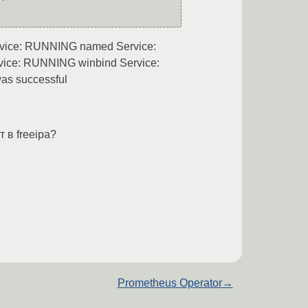
rvice: RUNNING named Service:
ice: RUNNING winbind Service:
as successful
 в freeipa?
Prometheus Operator
→