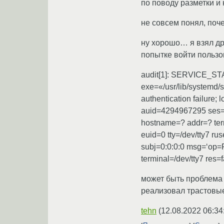
по поводу разметки и 
не совсем понял, поч
ну хорошо… я взял дру
попытке войти пользо
audit[1]: SERVICE_ST
exe=«/usr/lib/systemd/
authentication failure;
auid=4294967295 ses=
hostname=? addr=? termi
euid=0 tty=/dev/tty7 ru
subj=0:0:0:0 msg=‘op=P
terminal=/dev/tty7 res=f
может быть проблема в
реализовал трастовые
tehn
(
12.08.2022 06:34