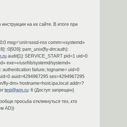
 инструкции на их сайте. В итоге при
:0:0 msg=‘unit=sssd-nss comm=«systemd»
: :0[928]: pam_unix(fly-dm:auth):
.ru
audit[1]: SERVICE_START pid=1 uid=0
» exe=«/usr/lib/systemd/systemd»
 authentication failure; logname= uid=0
uid=0 auid=4294967295 ses=4294967295
in/fly-dm» hostname=host.ipa.local addr=?
ser
test@win.ru
: 6 (Доступ запрещен)
ообще просьба откликнуться тех, кто
ем AD))