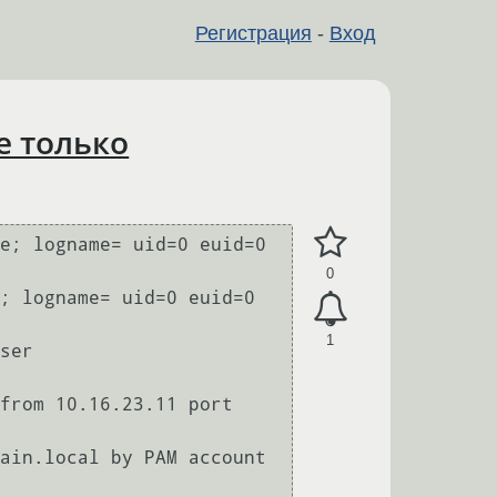
Регистрация
-
Вход
е только
e; logname= uid=0 euid=0 
0
; logname= uid=0 euid=0 
1
ser 
from 10.16.23.11 port 
ain.local by PAM account 