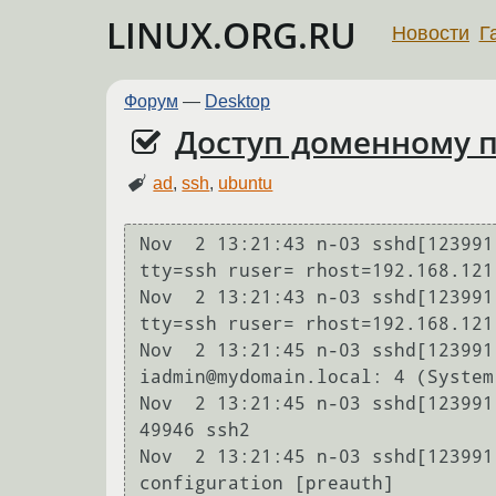
LINUX.ORG.RU
Новости
Г
Форум
—
Desktop
Доступ доменному п
ad
,
ssh
,
ubuntu
Nov  2 13:21:43 n-03 sshd[123991
tty=ssh ruser= rhost=192.168.121
Nov  2 13:21:43 n-03 sshd[123991
tty=ssh ruser= rhost=192.168.121
Nov  2 13:21:45 n-03 sshd[123991
iadmin@mydomain.local: 4 (System 
Nov  2 13:21:45 n-03 sshd[123991
49946 ssh2

Nov  2 13:21:45 n-03 sshd[123991