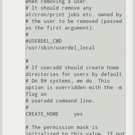
when removing a user.

# It should remove any 
at/cron/print jobs etc. owned by

# the user to be removed (passed 
as the first argument).

#

#USERDEL_CMD    
/usr/sbin/userdel_local

#

# If useradd should create home 
directories for users by default

# On RH systems, we do. This 
option is overridden with the -m 
flag on

# useradd command line.

#

CREATE_HOME     yes

# The permission mask is 
initialized to this value. If not 