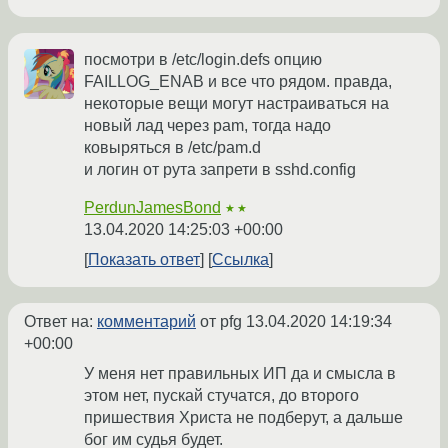
посмотри в /etc/login.defs опцию
FAILLOG_ENAB и все что рядом. правда,
некоторые вещи могут настраиваться на
новый лад через pam, тогда надо
ковыряться в /etc/pam.d
и логин от рута запрети в sshd.config
PerdunJamesBond
★★
13.04.2020 14:25:03 +00:00
Показать ответ
Ссылка
Ответ на:
комментарий
от pfg
13.04.2020 14:19:34
+00:00
У меня нет правильных ИП да и смысла в
этом нет, пускай стучатся, до второго
пришествия Христа не подберут, а дальше
бог им судья будет.