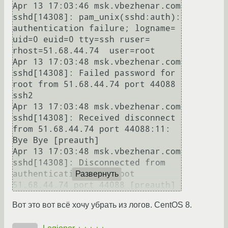
Apr 13 17:03:46 msk.vbezhenar.com 
sshd[14308]: pam_unix(sshd:auth): 
authentication failure; logname= 
uid=0 euid=0 tty=ssh ruser= 
rhost=51.68.44.74  user=root

Apr 13 17:03:48 msk.vbezhenar.com 
sshd[14308]: Failed password for 
root from 51.68.44.74 port 44088 
ssh2

Apr 13 17:03:48 msk.vbezhenar.com 
sshd[14308]: Received disconnect 
from 51.68.44.74 port 44088:11: 
Bye Bye [preauth]

Apr 13 17:03:48 msk.vbezhenar.com 
sshd[14308]: Disconnected from 
authenticating user root 
Развернуть
Вот это вот всё хочу убрать из логов. CentOS 8.