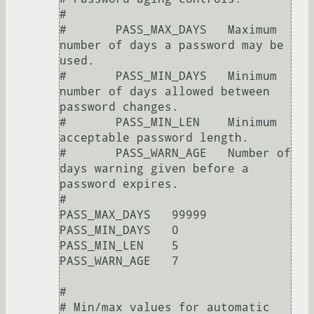
#

#       PASS_MAX_DAYS   Maximum 
number of days a password may be 
used.

#       PASS_MIN_DAYS   Minimum 
number of days allowed between 
password changes.

#       PASS_MIN_LEN    Minimum 
acceptable password length.

#       PASS_WARN_AGE   Number of 
days warning given before a 
password expires.

#

PASS_MAX_DAYS   99999

PASS_MIN_DAYS   0

PASS_MIN_LEN    5

PASS_WARN_AGE   7

#

# Min/max values for automatic 