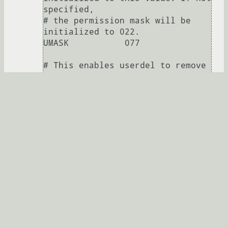
specified,

# the permission mask will be 
initialized to 022.

UMASK           077

# This enables userdel to remove 
user groups if no members exist.

#

USERGROUPS_ENAB yes

# Use SHA512 to encrypt password.

ENCRYPT_METHOD SHA512

Развернуть
Legioner
★★★★★
13.04.2020 14:57:15 +00:00
автор топика
Ссылка
LogLevel ERROR
Убрал часть логов через