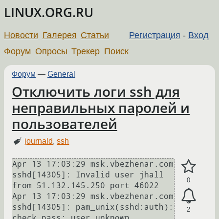
LINUX.ORG.RU
Новости
Галерея
Статьи
Регистрация
-
Вход
Форум
Опросы
Трекер
Поиск
Форум
—
General
Отключить логи ssh для
неправильных паролей и
пользователей
journald
,
ssh
Apr 13 17:03:29 msk.vbezhenar.com 
sshd[14305]: Invalid user jhall 
0
from 51.132.145.250 port 46022

Apr 13 17:03:29 msk.vbezhenar.com 
sshd[14305]: pam_unix(sshd:auth): 
2
check pass; user unknown
