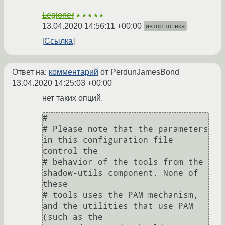
Legioner
★★★★★
13.04.2020 14:56:11 +00:00
автор топика
Ссылка
Ответ на:
комментарий
от PerdunJamesBond
13.04.2020 14:25:03 +00:00
нет таких опций.
#

# Please note that the parameters 
in this configuration file 
control the

# behavior of the tools from the 
shadow-utils component. None of 
these

# tools uses the PAM mechanism, 
and the utilities that use PAM 
(such as the
