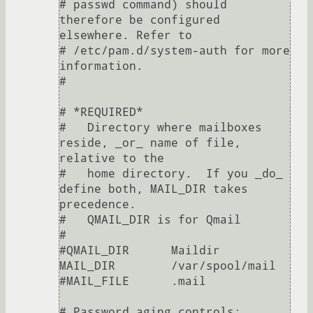
# passwd command) should 
therefore be configured 
elsewhere. Refer to

# /etc/pam.d/system-auth for more 
information.

#

# *REQUIRED*

#   Directory where mailboxes 
reside, _or_ name of file, 
relative to the

#   home directory.  If you _do_ 
define both, MAIL_DIR takes 
precedence.

#   QMAIL_DIR is for Qmail

#

#QMAIL_DIR      Maildir

MAIL_DIR        /var/spool/mail

#MAIL_FILE      .mail

# Password aging controls:
