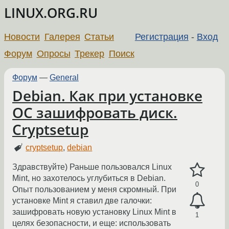
LINUX.ORG.RU
Новости
Галерея
Статьи
Регистрация
-
Вход
Форум
Опросы
Трекер
Поиск
Форум
—
General
Debian. Как при установке
ОС зашифровать диск.
Cryptsetup
cryptsetup
,
debian
Здравствуйте) Раньше пользовался Linux
Mint, но захотелось углубиться в Debian.
0
Опыт пользованием у меня скромный. При
установке Mint я ставил две галочки:
зашифровать новую установку Linux Mint в
1
целях безопасности, и еще: использовать