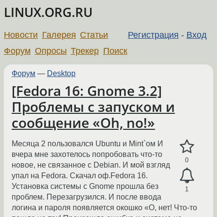
LINUX.ORG.RU
Новости
Галерея
Статьи
Регистрация
-
Вход
Форум
Опросы
Трекер
Поиск
Форум
—
Desktop
[Fedora 16: Gnome 3.2]
Проблемы с запуском и
сообщение «Oh, no!»
Месяца 2 пользовался Ubuntu и Mint`ом И
вчера мне захотелось попробовать что-то
0
новое, не связанное с Debian. И мой взгляд
упал на Fedora. Скачал оф.Fedora 16.
Установка системы с Gnome прошла без
1
проблем. Перезагрузился. И после ввода
логина и пароля появляется окошко «О, нет! Что-то