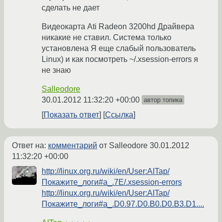
сделать не дает
Видеокарта Ati Radeon 3200hd Драйвера
никакие не ставил. Система только
установлена Я еще слабый пользователь
Linux) и как посмотреть ~/.xsession-errors я
не знаю
Salleodore
30.01.2012 11:32:20 +00:00
автор топика
Показать ответ
Ссылка
Ответ на:
комментарий
от Salleodore
30.01.2012
11:32:20 +00:00
http://linux.org.ru/wiki/en/User:AITap/
Покажите_логи#a_.7E/.xsession-errors
http://linux.org.ru/wiki/en/User:AITap/
Покажите_логи#a_.D0.97.D0.B0.D0.B3.D1....