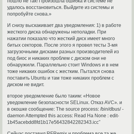
пошло не так! Произошла ошибка и системе не
удалось восстановиться. Выйдите из системы и
попробуйте снова.»
И снизу выскакивает два уведомления: 1) в работе
жесткого диска обнаружены неполадки. При
нажатии показало что жесткий диск имеет много
битых секторов. После этого я провел тесты 3-мя
загрузочными дисками разных производителей из
под биос и никаких проблем с диском они не
обнаружили. Параллельно стоит Windows и в нем
тоже никаких ошибок с жестким. Пытался снова
поставить Ubuntu и там тоже никаких проблем с
диском не видит.
второе уведомление было таким: «Новое
уведомление безопасности SELinux. Отказ AVC». и
в окошке сообщение: The source process: /bin/dbus/ -
daemon Attempted this access: Read Ha None : edit-
1b45acebdd8fd1b17e56432842282343.icc"
Сейчас поставил RFRemix и проблема все та же.