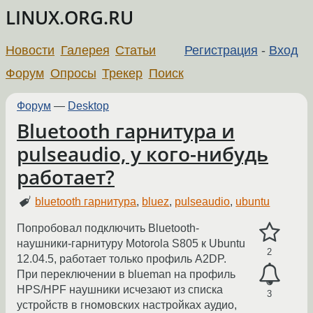
LINUX.ORG.RU
Новости
Галерея
Статьи
Регистрация
-
Вход
Форум
Опросы
Трекер
Поиск
Форум
—
Desktop
Bluetooth гарнитура и
pulseaudio, у кого-нибудь
работает?
bluetooth гарнитура
,
bluez
,
pulseaudio
,
ubuntu
Попробовал подключить Bluetooth-
наушники-гарнитуру Motorola S805 к Ubuntu
2
12.04.5, работает только профиль A2DP.
При переключении в blueman на профиль
HPS/HPF наушники исчезают из списка
3
устройств в гномовских настройках аудио,