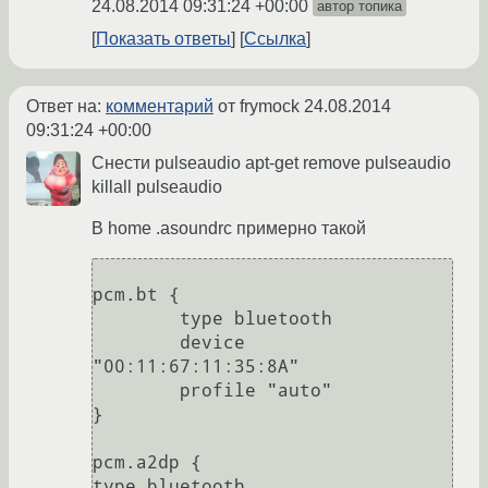
24.08.2014 09:31:24 +00:00
автор топика
Показать ответы
Ссылка
Ответ на:
комментарий
от frymock
24.08.2014
09:31:24 +00:00
Снести pulseaudio apt-get remove pulseaudio
killall pulseaudio
В home .asoundrc примерно такой
pcm.bt {

        type bluetooth

        device 
"00:11:67:11:35:8A"

        profile "auto"

}

pcm.a2dp {

type bluetooth
