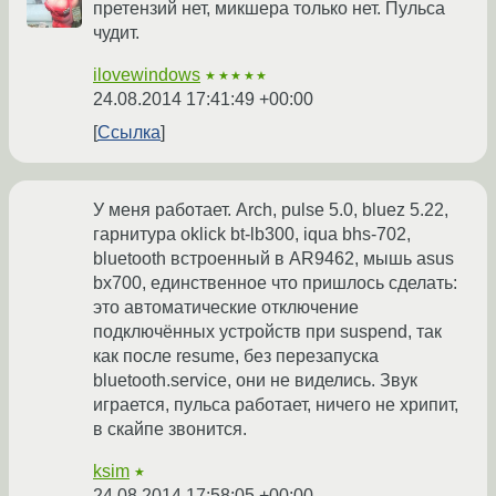
претензий нет, микшера только нет. Пульса
чудит.
ilovewindows
★★★★★
24.08.2014 17:41:49 +00:00
Ссылка
У меня работает. Arch, pulse 5.0, bluez 5.22,
гарнитура oklick bt-lb300, iqua bhs-702,
bluetooth встроенный в AR9462, мышь asus
bx700, единственное что пришлось сделать:
это автоматические отключение
подключённых устройств при suspend, так
как после resume, без перезапуска
bluetooth.service, они не виделись. Звук
играется, пульса работает, ничего не хрипит,
в скайпе звонится.
ksim
★
24.08.2014 17:58:05 +00:00