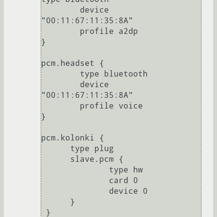
        device 
"00:11:67:11:35:8A"

	profile a2dp

}

pcm.headset {

	type bluetooth

        device 
"00:11:67:11:35:8A"

	profile voice

}

pcm.kolonki {

      type plug

      slave.pcm {

              type hw

              card 0

              device 0

      }

 }
