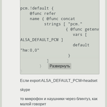
pcm.!default {

    @func refer

    name { @func concat 

          strings [ "pcm."

                   { @func getenv

                      vars [ 
ALSA_DEFAULT_PCM ]

                      default 
"hw:0,0"

                    }

           ]

        }

Развернуть
Если export ALSA_DEFAULT_PCM=headset
skype
то микрофон и наушники через блинтуз, как
малой говорит