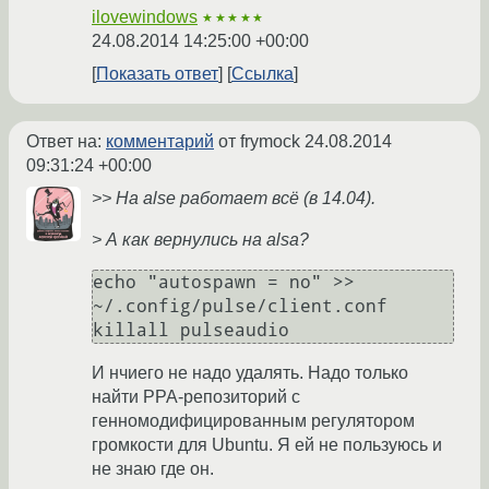
ilovewindows
★★★★★
24.08.2014 14:25:00 +00:00
Показать ответ
Ссылка
Ответ на:
комментарий
от frymock
24.08.2014
09:31:24 +00:00
>> На alse работает всё (в 14.04).
> А как вернулись на alsa?
echo "autospawn = no" >> 
~/.config/pulse/client.conf

killall pulseaudio
И нчиего не надо удалять. Надо только
найти PPA-репозиторий с
генномодифицированным регулятором
громкости для Ubuntu. Я ей не пользуюсь и
не знаю где он.