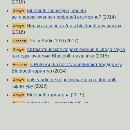
(2018)
Bluetooth гарнитура, ubuntu
Форум
автопереключение профилей возможно?
(2014)
Нет звука через a2dp в bluetooth-наушниках
Форум
(2016)
PulseAudio 10.0
(2017)
Новости
Автоматическое переключение вывода звука
Форум
на подключаемые Bluetooth-наушники
(2015)
В PulseAudio восстанавливают поддержку
Новости
Bluetooth-гарнитур
(2014)
pulseaudio не переключается на bluetooth
Форум
гарнитуру
(2015)
Bluetooth-гарнитура
(2015)
Форум
pulseaudio + bluetooth
(2014)
Форум
Эмуляция bluetooth гарнитуры
(2017)
Форум