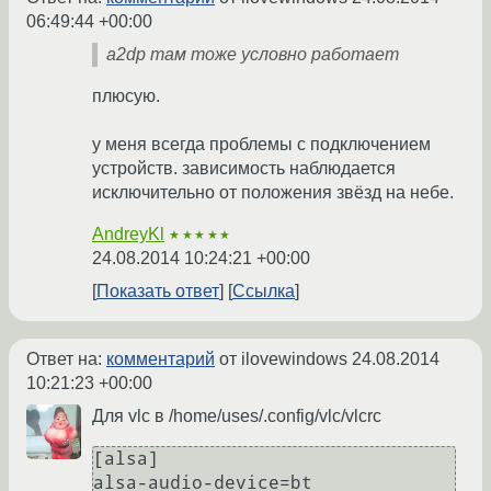
06:49:44 +00:00
a2dp там тоже условно работает
плюсую.
у меня всегда проблемы с подключением
устройств. зависимость наблюдается
исключительно от положения звёзд на небе.
AndreyKl
★★★★★
24.08.2014 10:24:21 +00:00
Показать ответ
Ссылка
Ответ на:
комментарий
от ilovewindows
24.08.2014
10:21:23 +00:00
Для vlc в /home/uses/.config/vlc/vlcrc
[alsa]
