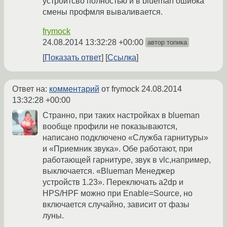
устройтсво полностью и в blueman ошибка
смены профмля вываливается.
frymock
24.08.2014 13:32:28 +00:00
автор топика
Показать ответ
Ссылка
Ответ на:
комментарий
от frymock
24.08.2014
13:32:28 +00:00
Странно, при таких настройках в blueman
вообще профили не показываются,
написано подключено «Служба гарнитуры»
и «Приемник звука». Обе работают, при
работающей гарнитуре, звук в vlc,например,
выключается. «Blueman Менеджер
устройств 1.23». Переключать a2dp и
HPS/HPF можно при Enable=Source, но
включается случайно, зависит от фазы
луны.