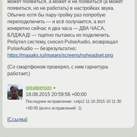
может появиться, а может и не появиться (а может
появиться, но не работать) в настройках звука.
Обычно хотя бы пару-тройку раз попробую
переподключить — и всё получается, а вот
конкретно сейчас я два часа — ДВА ЧАСА,
БЛДЖАД! — тщетно пытаюсь их подключить.
Ребутил систему, сносил PulseAudio, возвращал
PulseAudio — безрезультатно:
https://maaaks.ru/images/screens/noheadset.png
(Со смартфоном проверял, с ним гарнитура
работает.)
greatperson
★
18.08.2015 20:59:56 +00:00
Последнее исправление: cetjs2
11.10.2015 10:11:30
+00:00
(всего исправлений: 1)
Ссылка
←
→