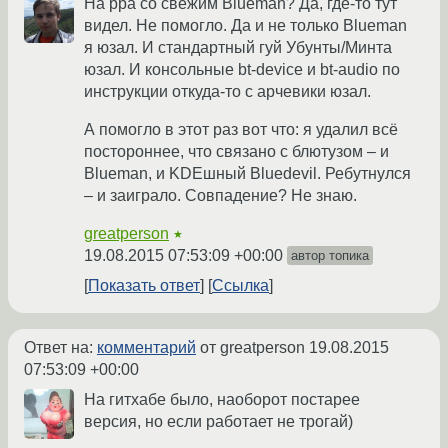
На ppa со свежим Blueman? Да, где-то тут
видел. Не помогло. Да и не только Blueman
я юзал. И стандартный гуй Убунты/Минта
юзал. И консольные bt-device и bt-audio по
инструкции откуда-то с арчевики юзал.
А помогло в этот раз вот что: я удалил всё
постороннее, что связано с блютузом – и
Blueman, и KDEшный Bluedevil. Ребутнулся
– и заиграло. Совпадение? Не знаю.
greatperson
★
19.08.2015 07:53:09 +00:00
автор топика
Показать ответ
Ссылка
Ответ на:
комментарий
от greatperson
19.08.2015
07:53:09 +00:00
На гитхабе было, наоборот постарее
версия, но если работает не трогай)