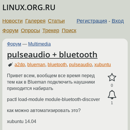
LINUX.ORG.RU
Новости
Галерея
Статьи
Регистрация
-
Вход
Форум
Опросы
Трекер
Поиск
Форум
—
Multimedia
pulseaudio + bluetooth
a2dp
,
blueman
,
bluetooth
,
pulseaudio
,
xubuntu
Привет всем, вообщем все время перед
тем как в Blueman подключить наушники
0
приходится набирать
pactl load-module module-bluetooth-discover
1
как можно автоматизировать это?
xubuntu 14.04