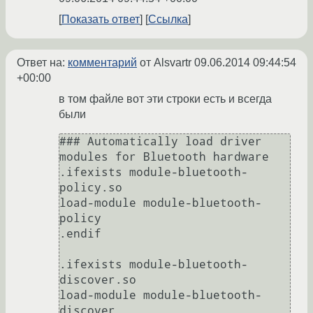
Показать ответ
Ссылка
Ответ на:
комментарий
от Alsvartr
09.06.2014 09:44:54
+00:00
в том файле вот эти строки есть и всегда
были
### Automatically load driver 
modules for Bluetooth hardware

.ifexists module-bluetooth-
policy.so

load-module module-bluetooth-
policy

.endif

.ifexists module-bluetooth-
discover.so

load-module module-bluetooth-
discover
