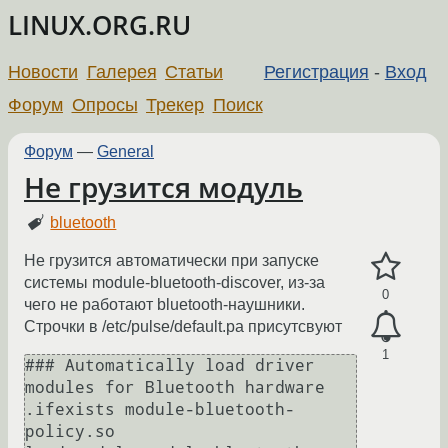
LINUX.ORG.RU
Новости
Галерея
Статьи
Регистрация
-
Вход
Форум
Опросы
Трекер
Поиск
Форум
—
General
Не грузится модуль
bluetooth
Не грузится автоматически при запуске
системы module-bluetooth-discover, из-за
0
чего не работают bluetooth-наушники.
Строчки в /etc/pulse/default.pa присутсвуют
1
### Automatically load driver 
modules for Bluetooth hardware

.ifexists module-bluetooth-
policy.so
