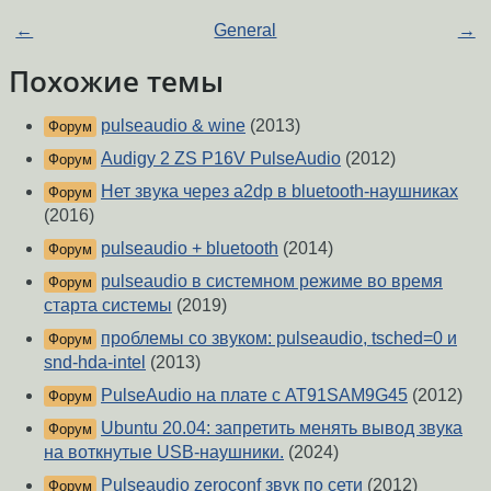
←
General
→
Похожие темы
pulseaudio & wine
(2013)
Форум
Audigy 2 ZS P16V PulseAudio
(2012)
Форум
Нет звука через a2dp в bluetooth-наушниках
Форум
(2016)
pulseaudio + bluetooth
(2014)
Форум
pulseaudio в системном режиме во время
Форум
старта системы
(2019)
проблемы со звуком: pulseaudio, tsched=0 и
Форум
snd-hda-intel
(2013)
PulseAudio на плате с AT91SAM9G45
(2012)
Форум
Ubuntu 20.04: запретить менять вывод звука
Форум
на воткнутые USB-наушники.
(2024)
Pulseaudio zeroconf звук по сети
(2012)
Форум