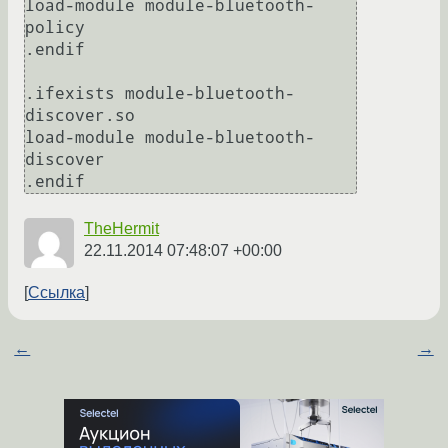
load-module module-bluetooth-
policy

.endif

.ifexists module-bluetooth-
discover.so

load-module module-bluetooth-
discover

TheHermit
22.11.2014 07:48:07 +00:00
Ссылка
←
→