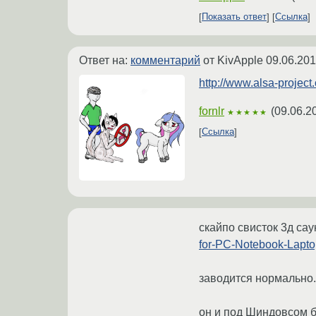
Показать ответ
Ссылка
Ответ на:
комментарий
от KivApple
09.06.201
http://www.alsa-project
fornlr
(
09.06.2
★★★★★
Ссылка
скайпо свисток 3д са
for-PC-Notebook-Lapto
заводится нормально.
он и под Шиндовсом б