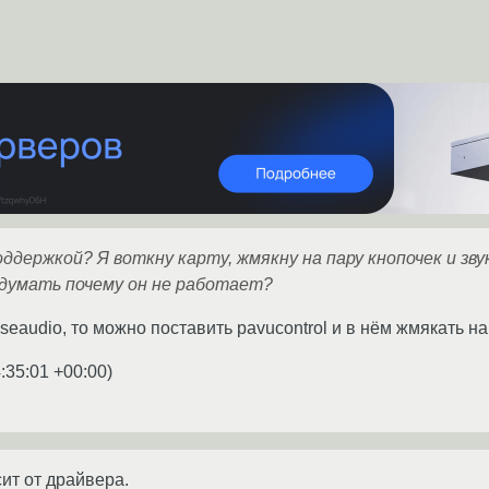
оддержкой? Я воткну карту, жмякну на пару кнопочек и зв
 думать почему он не работает?
seaudio, то можно поставить pavucontrol и в нём жмякать н
:35:01 +00:00
)
сит от драйвера.