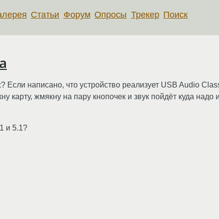
алерея
Статьи
Форум
Опросы
Трекер
Поиск
а
? Если написано, что устройство реализует USB Audio Class
ну карту, жмякну на пару кнопочек и звук пойдёт куда надо 
1 и 5.1?