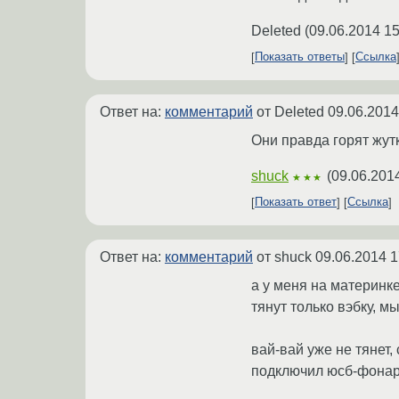
Deleted
(
09.06.2014 15
Показать ответы
Ссылка
Ответ на:
комментарий
от Deleted
09.06.2014
Они правда горят жутк
shuck
(
09.06.201
★★★
Показать ответ
Ссылка
Ответ на:
комментарий
от shuck
09.06.2014 1
а у меня на материнке
тянут только вэбку, м
вай-вай уже не тянет,
подключил юсб-фонари