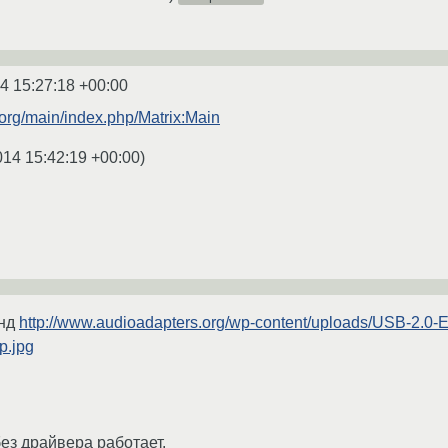
4 15:27:18 +00:00
.org/main/index.php/Matrix:Main
014 15:42:19 +00:00
)
унд
http://www.audioadapters.org/wp-content/uploads/USB-2.0-
p.jpg
ез драйвера работает.