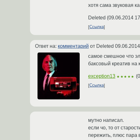
хотя сама звуковая к
Deleted
(
09.06.2014 17
Ссылка
Ответ на:
комментарий
от Deleted
09.06.2014
самое смешное что эле
баксовый креатив на 
exception13
(
0
★★★★★
Ссылка
мутно написал.
если чо, то от старос
пережить, плюс пара 