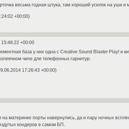
арточка весьма годная штука, там хороший усилок на уши и
:24:02 +00:00
)
 15:48:22 +00:00
ментная база у них одна с Creative Sound Blaster Play! и к
копеечном чипе для телефонных гарнитур.
9.06.2014 17:26:43 +00:00
)
ти на материнке порты навернулись, да и пару ночных всплес
вздутых кондеров в самом БП.