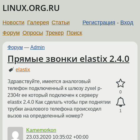
LINUX.ORG.RU
Новости
Галерея
Статьи
Регистрация
-
Вход
Форум
Опросы
Трекер
Поиск
Форум
—
Admin
Прямые звонки elastix 2.4.0
elastix
Здравствуйте, имеется аналоговый
телефон подключенный к шлюзу zyxel p-
0
2304r ee который подключен к серверу
elastix 2.4.0 Как сделать чтобы при поднятии
трубки аналового телефона происходил
1
вызов на определенный номер?
Karnemorkon
23.03.2020 10:35:02 +00:00