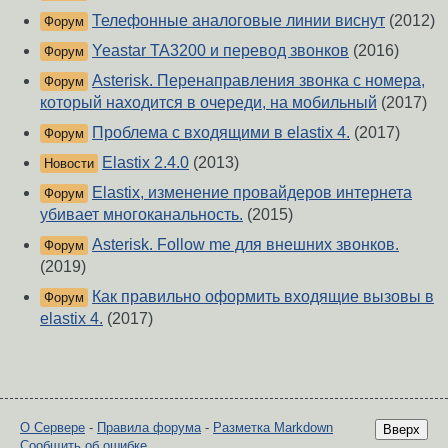
Телефонные аналоговые линии виснут
(2012)
Форум
Yeastar TA3200 и перевод звонков
(2016)
Форум
Asterisk. Перенаправления звонка с номера,
Форум
который находится в очереди, на мобильный
(2017)
Проблема с входящими в elastix 4.
(2017)
Форум
Elastix 2.4.0
(2013)
Новости
Elastix, изменение провайдеров интернета
Форум
убивает многоканальность.
(2015)
Asterisk. Follow me для внешних звонков.
Форум
(2019)
Как правильно оформить входящие вызовы в
Форум
elastix 4.
(2017)
О Сервере
-
Правила форума
-
Разметка Markdown
Вверх
Сообщить об ошибке