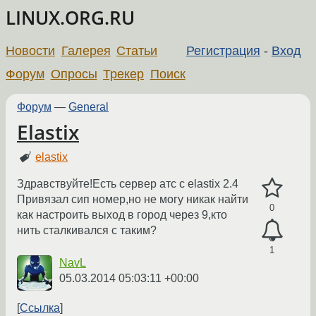
LINUX.ORG.RU
Новости
Галерея
Статьи
Регистрация
-
Вход
Форум
Опросы
Трекер
Поиск
Форум
—
General
Elastix
elastix
Здравствуйте!Есть сервер атс с elastix 2.4
Привязал сип номер,но не могу никак найти
0
как настроить выход в город через 9,кто
нить сталкивался с таким?
1
NavL
05.03.2014 05:03:11 +00:00
Ссылка