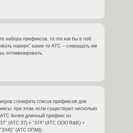
о набора префиксов, то это как бы в лоб
ивать наверх" какие-то АТС -- сокращать им
шь оптимизировать.
омеров сгенерить список префиксов для
иксы. при этом, если существуют несколько
и АТС более длинный префикс из
37" (АТС 37) + "374" (АТС ООО R&K) +
 "3345" (АТС ОПМ)).