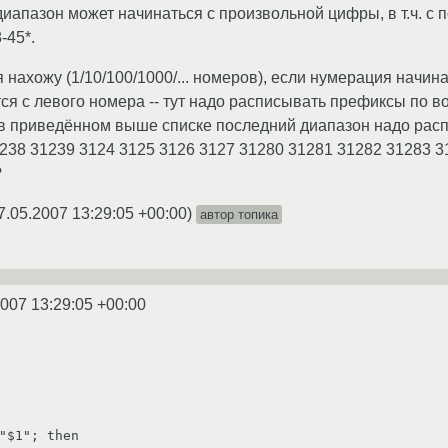
диапазон может начинаться с произвольной цифры, в т.ч. с по
-45*.
нахожу (1/10/100/1000/... номеров), если нумерация начинае
тся с левого номера -- тут надо расписывать префиксы по в
 в приведённом выше списке последний диапазон надо расп
238 31239 3124 3125 3126 3127 31280 31281 31282 31283 
?
7.05.2007 13:29:05 +00:00
)
автор топика
2007 13:29:05 +00:00