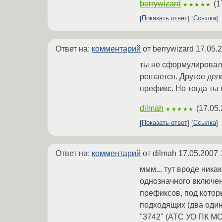
berrywizard
(
1
★★★★★
Показать ответ
Ссылка
Ответ на:
комментарий
от berrywizard
17.05.
ты не сформулировал з
решается. Другое дело
префикс. Но тогда ты
dilmah
(
17.05.
★★★★★
Показать ответ
Ссылка
Ответ на:
комментарий
от dilmah
17.05.2007 
ммм... тут вроде ник
однозначного включен
префиксов, под котор
подходящих (два один
"3742" (АТС УО ПК МСТ