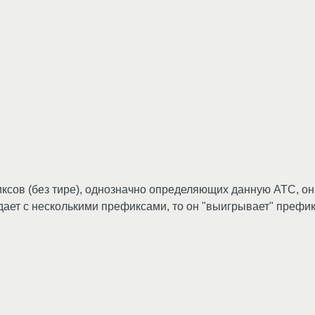
иксов (без тире), однозначно определяющих данную АТС, он
ает с несколькими префиксами, то он "выигрывает" префикс