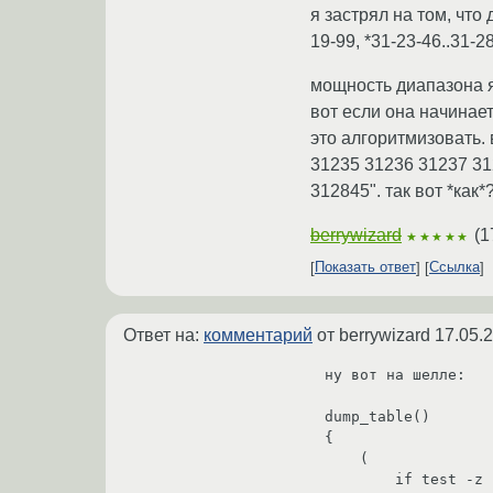
я застрял на том, что 
19-99, *31-23-46..31-28
мощность диапазона я 
вот если она начинае
это алгоритмизовать.
31235 31236 31237 31
312845". так вот *как*
berrywizard
(
1
★★★★★
Показать ответ
Ссылка
Ответ на:
комментарий
от berrywizard
17.05.
ну вот на шелле:

dump_table()

{

    (

        if test -z "$1"; then
