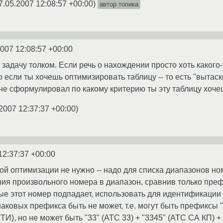
7.05.2007 12:08:57 +00:00
)
автор топика
2007 12:08:57 +00:00
адачу толком. Если речь о нахождении просто хоть какого-т
 если ты хочешь оптимизировать таблицу -- то есть "вытаск
 не сформулировал по какому критерию ты эту таблицу хоче
2007 12:37:37 +00:00
)
12:37:37 +00:00
акой оптимизации не нужно -- надо для списка диапазонов н
ия произвольного номера в диапазон, сравнив только преф
ые этот номер подпадает, использовать для идентификаци
аковых префикса быть не может, т.е. могут быть префиксы "
И), но не может быть "33" (АТС 33) + "3345" (АТС СА КП) +