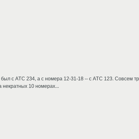
 был с АТС 234, а с номера 12-31-18 -- с АТС 123. Совсем т
некратных 10 номерах...