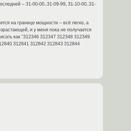
следней -- 31-00-00..31-09-99, 31-10-00..31-
тся на границе мощности -- всё легко, а
озрастающей, и у меня пока не получается
исать как "312346 312347 312348 312349
312840 312841 312842 312843 312844