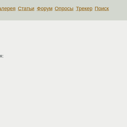
алерея
Статьи
Форум
Опросы
Трекер
Поиск
я: