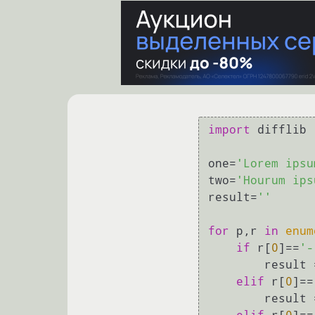
import
 difflib

one=
'Lorem ipsu
two=
'Hourum ips
result=
''
for
 p,r 
in
enum
if
 r[
0
]==
'-
        re
elif
 r[
0
]==
        re