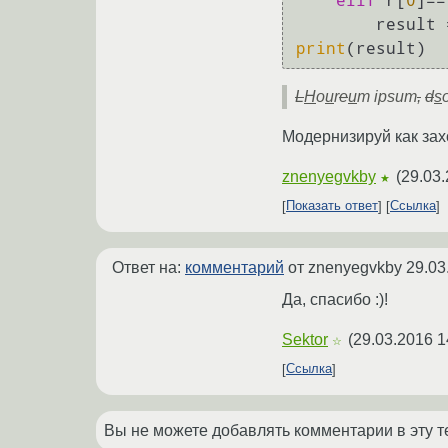
elif
 r[
0
]==
        r
print
L
H
o
u
r
e
u
m ipsum
,
d
s
Модернизируй как за
znenyegvkby
(
29.03.
★
Показать ответ
Ссылка
Ответ на:
комментарий
от znenyegvkby
29.03
Да, спасибо :)!
Sektor
(
29.03.2016 1
☆
Ссылка
Вы не можете добавлять комментарии в эту т