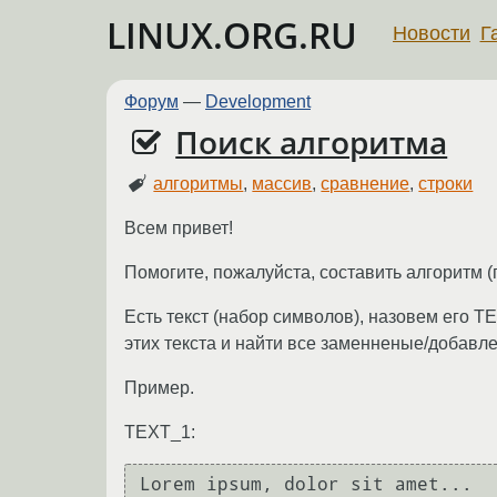
LINUX.ORG.RU
Новости
Г
Форум
—
Development
Поиск алгоритма
алгоритмы
,
массив
,
сравнение
,
строки
Всем привет!
Помогите, пожалуйста, составить алгоритм (
Есть текст (набор символов), назовем его T
этих текста и найти все заменненые/добавл
Пример.
TEXT_1: