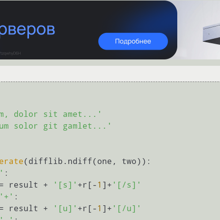
m, dolor sit amet...'
um solor git gamlet...'
erate
(difflib.ndiff(one, two)):

'
:

sult = result + 
'[s]'
+r[-
1
]+
'[/s]'
'+'
:

sult = result + 
'[u]'
+r[-
1
]+
'[/u]'