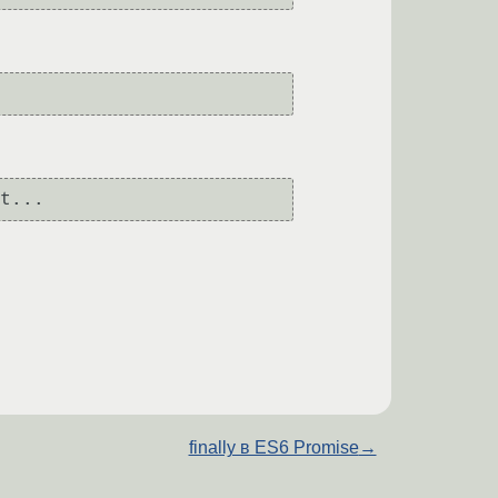
finally в ES6 Promise
→