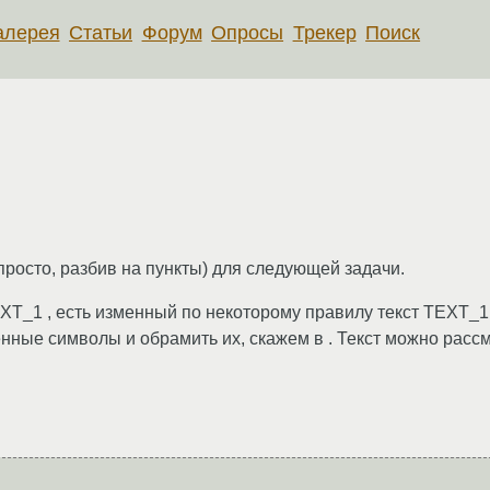
алерея
Статьи
Форум
Опросы
Трекер
Поиск
просто, разбив на пункты) для следующей задачи.
EXT_1 , есть изменный по некоторому правилу текст TEXT_1
енные символы и обрамить их, скажем в
. Текст можно расс