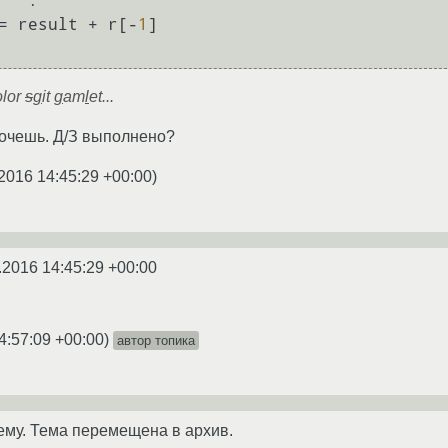
' '
:

esult = result + r[-
1
olor
s
g
it
g
am
l
et...
хочешь. Д/З выполнено?
2016 14:45:29 +00:00
)
.2016 14:45:29 +00:00
4:57:09 +00:00
)
автор топика
ему. Тема перемещена в архив.