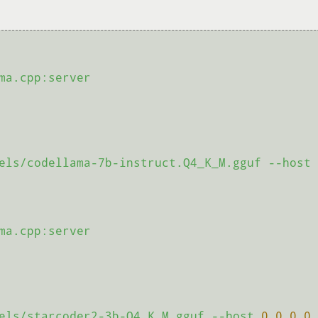
ma.cpp:server
els/codellama-7b-instruct.Q4_K_M.gguf
--host
ma.cpp:server
els/starcoder2-3b-Q4_K_M.gguf
--host
0.0
.0
.0