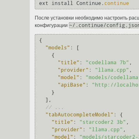
ext install Continue.
continue
После установки необходимо настроить рас
~/.continue/config.jso
конфигурации
{
"models"
:
[
{
"title"
:
"codellama 7b"
,
"provider"
:
"llama.cpp"
,
"model"
:
"models/codellama
"apiBase"
:
"http://localho
}
]
,
// ...
"tabAutocompleteModel"
:
{
"title"
:
"starcoder2 3b"
,
"provider"
:
"llama.cpp"
,
"model"
:
"models/starcoder2-