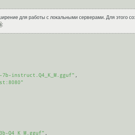
ширение для работы с локальными серверами. Для этого со
n
:
-7b-instruct.Q4_K_M.gguf"
,
st:8080"
3b-Q4_K_M.gguf"
,