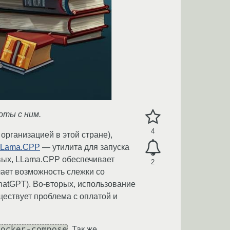
оты с ним.
4
организацией в этой стране),
LLama.CPP
— утилита для запуска
вых, LLama.CPP обеспечивает
2
чает возможность слежки со
hatGPT). Во-вторых, использование
ществует проблема с оплатой и
docker-compose
. Так же