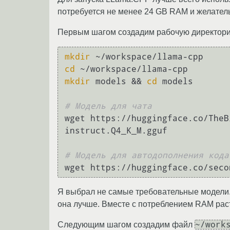
потребуется не менее 24 GB RAM и желател
Первым шагом создадим рабочую директори
mkdir
cd
mkdir
 models && 
cd
 models

# Модель для чата
wget https://huggingface.co/TheB
instruct.Q4_K_M.gguf

# Модель для автодополнения кода
Я выбрал не самые требовательные модели
она лучше. Вместе с потреблением RAM раст
~/work
Следующим шагом создадим файл