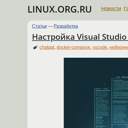
LINUX.ORG.RU
Новости
Г
Статьи
—
Разработка
Настройка Visual Studi
chatgpt
,
docker-compose
,
vscode
,
нейронн