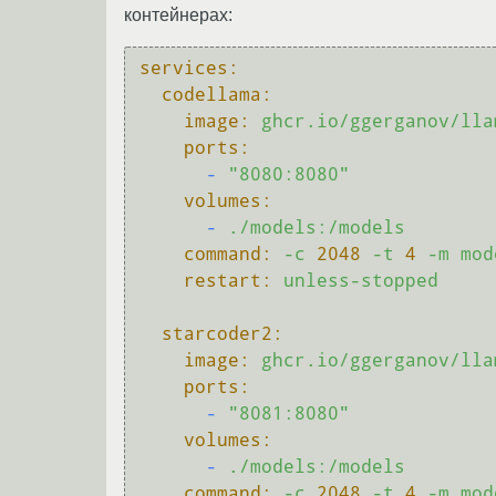
контейнерах:
services:
codellama:
image:
ghcr.io/ggerganov/lla
ports:
-
"8080:8080"
volumes:
-
./models:/models
command:
-c
2048
-t
4
-m
mod
restart:
unless-stopped
starcoder2:
image:
ghcr.io/ggerganov/lla
ports:
-
"8081:8080"
volumes:
-
./models:/models
command:
-c
2048
-t
4
-m
mod