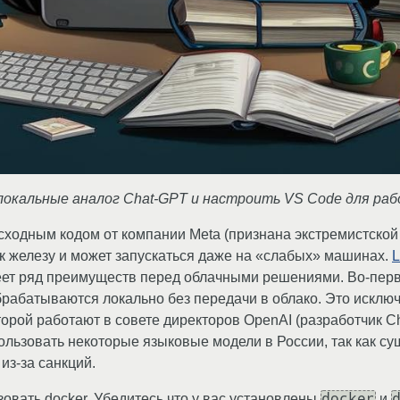
локальные аналог Chat-GPT и настроить VS Code для раб
ходным кодом от компании Meta (признана экстремистской 
к железу и может запускаться даже на «слабых» машинах.
еет ряд преимуществ перед облачными решениями. Во-пер
брабатываются локально без передачи в облако. Это исклю
орой работают в совете директоров OpenAI (разработчик C
ьзовать некоторые языковые модели в России, так как су
из-за санкций.
docker
овать docker. Убедитесь что у вас установлены
и