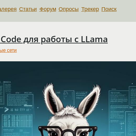
алерея
Статьи
Форум
Опросы
Трекер
Поиск
o Code для работы с LLama
ые сети