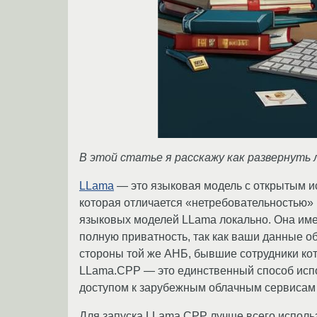
В этой статье я расскажу как развернуть 
LLama
— это языковая модель с открытым ис
которая отличается «нетребовательностью» 
языковых моделей LLama локально. Она им
полную приватность, так как ваши данные о
стороны той же АНБ, бывшие сотрудники кот
LLama.CPP — это единственный способ испол
доступом к зарубежным облачным сервисам 
Для запуска LLama.CPP лучше всего использ