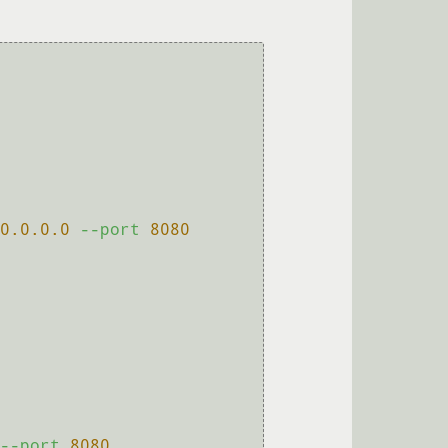
0.0
.0
.0
--port
8080
--port
8080