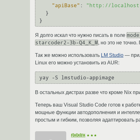
"apiBase"
:
"http://localhost
}
}
mode
Я долго искал что нужно писать в поле
starcoder2-3b-Q4_K_M
, но это не точн
Так же можно использовать
LM Studio
— прил
Linux его можно установить из AUR:
В остальных дистрах разве что кроме Nix пр
Теперь ваш Visual Studio Code готов к раб
мощные функции автодополнения и интеллек
простым и гибким, позволяя адаптировать 
rtxtxtrx
★★★