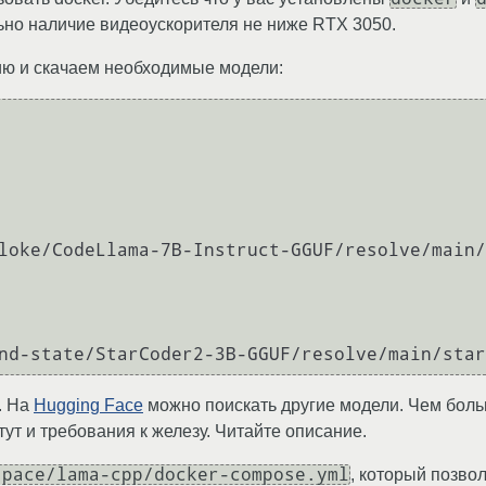
ьно наличие видеоускорителя не ниже RTX 3050.
ю и скачаем необходимые модели:
loke/CodeLlama-7B-Instruct-GGUF/resolve/main/
. На
Hugging Face
можно поискать другие модели. Чем боль
ут и требования к железу. Читайте описание.
space/lama-cpp/docker-compose.yml
, который позво