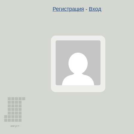
Регистрация
-
Вход
август