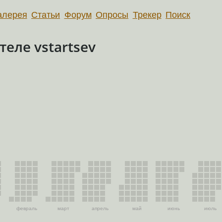
алерея
Статьи
Форум
Опросы
Трекер
Поиск
еле vstartsev
февраль
март
апрель
май
июнь
июль