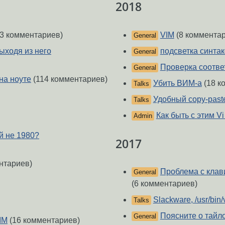
2018
3 комментариев)
VIM
(8 комментар
General
выходя из него
подсветка синтак
General
Проверка соответ
General
на ноуте
(114 комментариев)
Убить ВИМ-а
(18 к
Talks
Удобный copy-paste
Talks
Как быть с этим Vi
Admin
й не 1980?
2017
нтариев)
Проблема с клави
General
(6 комментариев)
Slackware, /usr/bin/
Talks
Поясните о тай
General
IM
(16 комментариев)