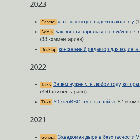
2023
vim - как хитро выделить колонку
(1
General
Как ввести пароль sudo в vi/vim не 
Admin
(38 комментариев)
консольный редактор для кодинга 
Desktop
2022
Зачем нужен vi в любом году, которы
Talks
(350 комментариев)
У OpenBSD теперь свой vi
(87 комме
Talks
2021
Заведомая дыра в безопасности V
General