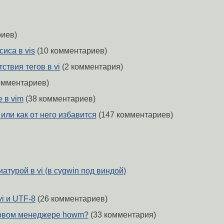
иев)
сиса в vis
(10 комментариев)
ствия тегов в vi
(2 комментария)
омментариев)
 в vim
(38 комментариев)
 или как от него избавится
(147 комментариев)
атурой в vi (в cygwin под виндой)
vi и UTF-8
(26 комментариев)
ловом менеджере howm?
(33 комментария)