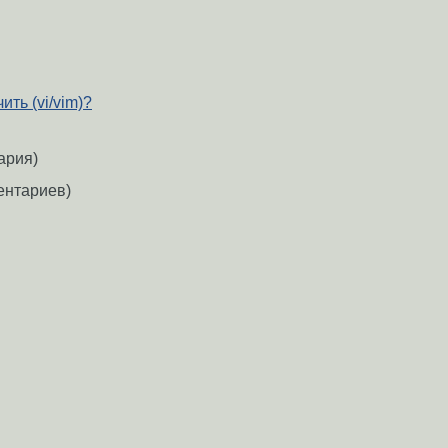
ить (vi/vim)?
ария)
ентариев)