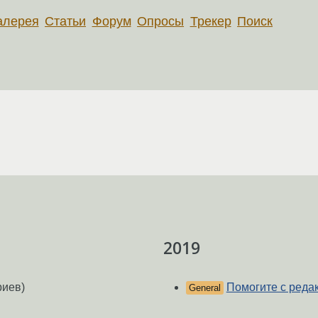
алерея
Статьи
Форум
Опросы
Трекер
Поиск
2019
риев)
Помогите с реда
General