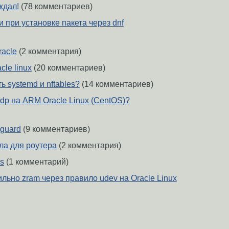
ждал!
(78 комментариев)
и при установке пакета через dnf
racle
(2 комментария)
cle linux
(20 комментариев)
ь systemd и nftables?
(14 комментариев)
rdp на ARM Oracle Linux (CentOS)?
eguard
(9 комментариев)
ила для роутера
(2 комментария)
ls
(1 комментарий)
льно zram через правило udev на Oracle Linux