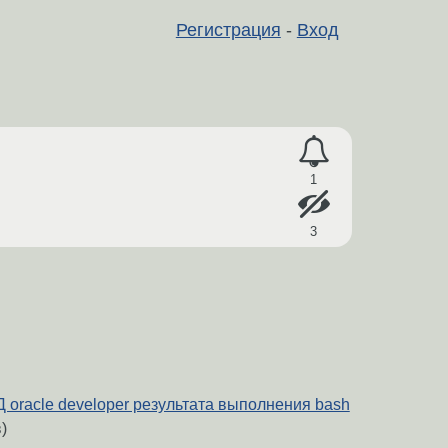
Регистрация
-
Вход
1
3
Д oracle developer результата выполнения bash
)