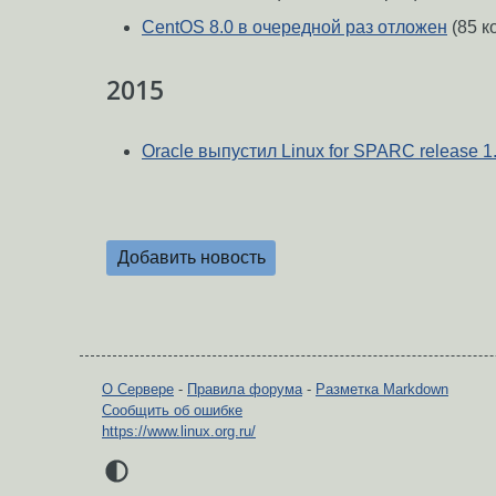
CentOS 8.0 в очередной раз отложен
(85 к
2015
Oracle выпустил Linux for SPARC release 1
Добавить новость
О Сервере
-
Правила форума
-
Разметка Markdown
Сообщить об ошибке
https://www.linux.org.ru/