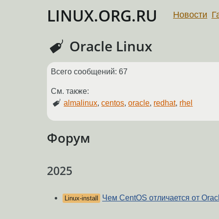
LINUX.ORG.RU
Новости
Г
Oracle Linux
Всего сообщений: 67
См. также:
almalinux
,
centos
,
oracle
,
redhat
,
rhel
Форум
2025
Чем CentOS отличается от Oracl
Linux-install