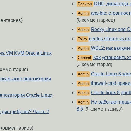
DNF: джва года 
Desktop
ansible: странност
Admin
(8 комментариев)
ментариев)
Rocky Linux and O
Admin
centos stream vs ora
Talks
WSL2: как включит
Admin
на VM KVM Oracle Linux
Как установить x
General
(3 комментария)
комментария)
Oracle Linux 8 wir
Admin
локального репозитория
firewall-cmd прав
Admin
Oracle linux 8 gnut
Admin
репозитория Oracle Linux
Не работает прави
Admin
8.5
(9 комментариев)
й дистрибутив? Часть 2
 комментариев)