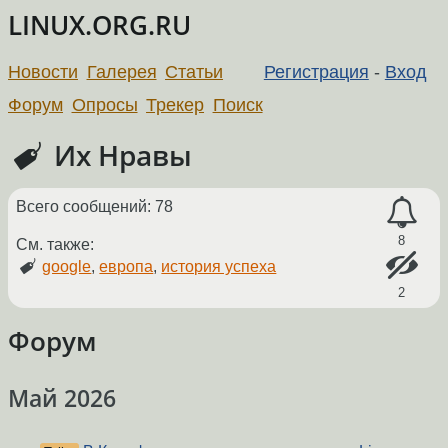
LINUX.ORG.RU
Новости
Галерея
Статьи
Регистрация
-
Вход
Форум
Опросы
Трекер
Поиск
Их Нравы
Всего сообщений: 78
8
См. также:
google
,
европа
,
история успеха
2
Форум
Май 2026