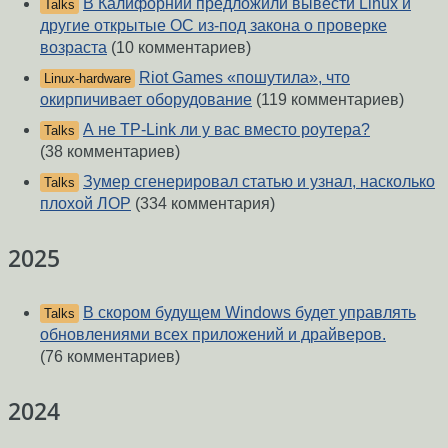
В Калифорнии предложили вывести Linux и
Talks
другие открытые ОС из-под закона о проверке
возраста
(10 комментариев)
Riot Games «пошутила», что
Linux-hardware
окирпичивает оборудование
(119 комментариев)
А не TP-Link ли у вас вместо роутера?
Talks
(38 комментариев)
Зумер сгенерировал статью и узнал, насколько
Talks
плохой ЛОР
(334 комментария)
2025
В скором будущем Windows будет управлять
Talks
обновлениями всех приложений и драйверов.
(76 комментариев)
2024