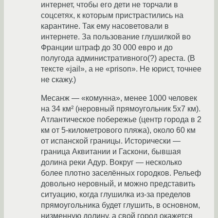
интернет, чтобы его дети не торчали в
соцсетях, к которым пристрастились на
карантине. Так ему насоветовали в
интернете. За пользование глушилкой во
Франции штраф до 30 000 евро и до
полугода административного(?) ареста. (В
тексте «jail», а не «prison». Не юрист, точнее
не скажу.)
Месанж — «комунна», менее 1000 человек
на 34 км² (неровный прямоугольник 5х7 км).
Атлантическое побережье (центр города в 2
км от 5-километрового пляжа), около 60 км
от испанской границы. Исторически —
граница Аквитании и Гаскони, бывшая
долина реки Адур. Вокруг — несколько
более плотно заселённых городков. Рельеф
довольно неровный, и можно представить
ситуацию, когда глушилка из-за пределов
прямоугольника будет глушить, в основном,
низменную долину, а свой город окажется