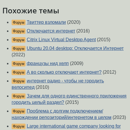
Похожие темы
Твиттер взломали
(2020)
Форум
Отключается интернет
(2016)
Форум
Citrix Linux Virtual Desktop Agent
(2015)
Форум
Ubuntu 20.04 desktop: Отключается Интернет
Форум
(2022)
французы нид хелп
(2009)
Форум
А во сколько отключают интернет?
(2012)
Форум
интернет радио - чтобы не городить
Форум
велосипед
(2010)
Зачем для одного единственного приложения
Форум
городить целый раздел?
(2015)
Проблема с долгим подключением/
Форум
нахождении репозиторий/интернетом в целом
(2023)
Large international game company looking for
Форум