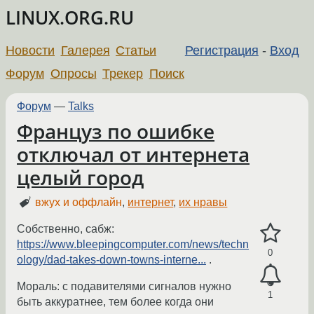
LINUX.ORG.RU
Новости
Галерея
Статьи
Регистрация
-
Вход
Форум
Опросы
Трекер
Поиск
Форум
—
Talks
Француз по ошибке
отключал от интернета
целый город
вжух и оффлайн
,
интернет
,
их нравы
Собственно, сабж:
https://www.bleepingcomputer.com/news/techn
0
ology/dad-takes-down-towns-interne...
.
Мораль: с подавителями сигналов нужно
1
быть аккуратнее, тем более когда они