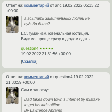
Ответ на:
комментарий
от anc
19.02.2022 05:13:22
+00:00
а всыпать живительных люлей не
судьба была?
ЕС, гуманизм, ювенальная юстиция.
Видимо, проще сразу в детдом сдать.
question4
★★★★★
19.02.2022 21:31:56 +00:00
Ссылка
Ответ на:
комментарий
от question4
19.02.2022
21:30:59 +00:00
Сам и запосчу:
Dad takes down town’s internet by mistake
to get his kids offline
By Lawrence Abrams