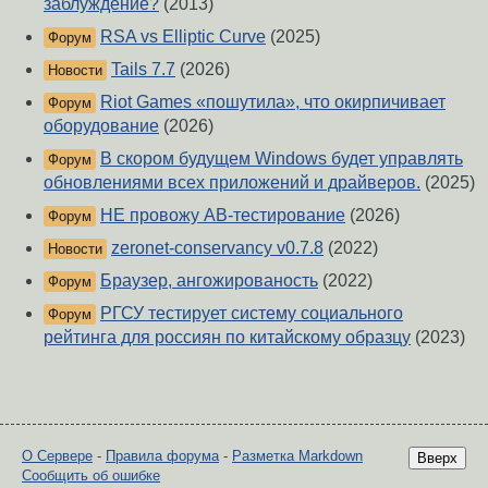
заблуждение?
(2013)
RSA vs Elliptic Curve
(2025)
Форум
Tails 7.7
(2026)
Новости
Riot Games «пошутила», что окирпичивает
Форум
оборудование
(2026)
В скором будущем Windows будет управлять
Форум
обновлениями всех приложений и драйверов.
(2025)
НЕ провожу AB-тестирование
(2026)
Форум
zeronet-conservancy v0.7.8
(2022)
Новости
Браузер, ангожированость
(2022)
Форум
РГСУ тестирует систему социального
Форум
рейтинга для россиян по китайскому образцу
(2023)
О Сервере
-
Правила форума
-
Разметка Markdown
Вверх
Сообщить об ошибке