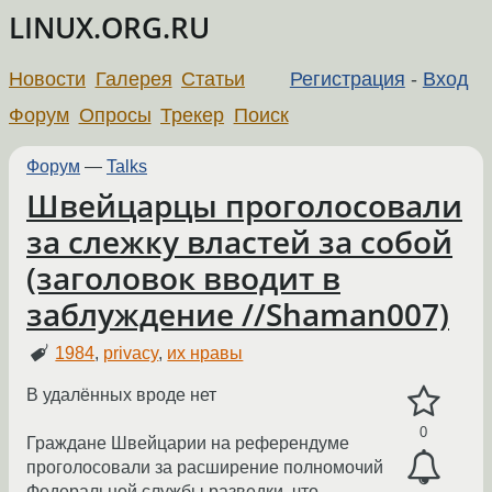
LINUX.ORG.RU
Новости
Галерея
Статьи
Регистрация
-
Вход
Форум
Опросы
Трекер
Поиск
Форум
—
Talks
Швейцарцы проголосовали
за слежку властей за собой
(заголовок вводит в
заблуждение //Shaman007)
1984
,
privacy
,
их нравы
В удалённых вроде нет
0
Граждане Швейцарии на референдуме
проголосовали за расширение полномочий
Федеральной службы разведки, что