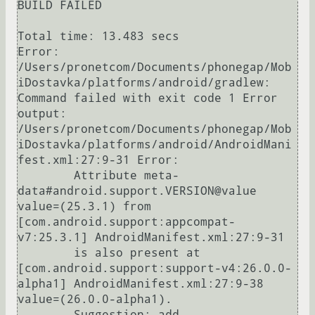
BUILD FAILED

Total time: 13.483 secs

Error: 
/Users/pronetcom/Documents/phonegap/Mob
iDostavka/platforms/android/gradlew: 
Command failed with exit code 1 Error 
output:

/Users/pronetcom/Documents/phonegap/Mob
iDostavka/platforms/android/AndroidMani
fest.xml:27:9-31 Error:

	Attribute meta-
data#android.support.VERSION@value 
value=(25.3.1) from 
[com.android.support:appcompat-
v7:25.3.1] AndroidManifest.xml:27:9-31

	is also present at 
[com.android.support:support-v4:26.0.0-
alpha1] AndroidManifest.xml:27:9-38 
value=(26.0.0-alpha1).

	Suggestion: add 