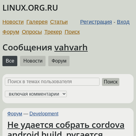
LINUX.ORG.RU
Новости
Галерея
Статьи
Регистрация
-
Вход
Форум
Опросы
Трекер
Поиск
Сообщения
vahvarh
Все
Новости
Форум
Поиск
Форум
—
Development
Не удается собрать cordova
android build, ругается