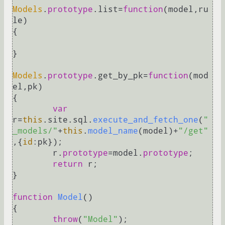
Models
.
prototype
.
list
=
function
(
model,ru
le
)

{

}

Models
.
prototype
.
get_by_pk
=
function
(
mod
el,pk
)

{

var
r=
this
.
site
.
sql
.
execute_and_fetch_one
(
"
_models/"
+
this
.
model_name
(model)+
"/get"
,{
id
:pk});

	r.
prototype
=model.
prototype
;

return
 r;

}

function
Model
(
)

{

throw
(
"Model"
);
