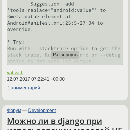
  	Suggestion: add 
'tools:replace="android:value"' to 
<meta-data> element at 
AndroidManifest.xml:25:5-27:34 to 
override.

* Try:

Run with --stacktrace option to get the 
stack trace. Run with --info or --debug 
Развернуть
option to get more log output.
vahvarh
12.07.2017 07:22:41 +00:00
1 комментарий
Форум
—
Development
Можно ли в django при