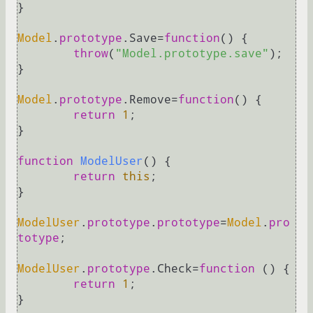
}

Model
.
prototype
.
Save
=
function
(
) {

throw
(
"Model.prototype.save"
);

}

Model
.
prototype
.
Remove
=
function
(
) {

return
1
;

}

function
ModelUser
(
) {

return
this
;

}

ModelUser
.
prototype
.
prototype
=
Model
.
pro
totype
;

ModelUser
.
prototype
.
Check
=
function
 (
) {

return
1
;

}
