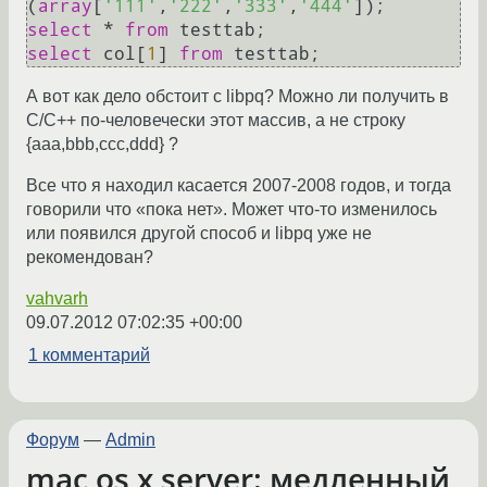
(
array
[
'111'
,
'222'
,
'333'
,
'444'
select
*
from
select
 col[
1
] 
from
А вот как дело обстоит с libpq? Можно ли получить в
C/C++ по-человечески этот массив, а не строку
{aaa,bbb,ccc,ddd} ?
Все что я находил касается 2007-2008 годов, и тогда
говорили что «пока нет». Может что-то изменилось
или появился другой способ и libpq уже не
рекомендован?
vahvarh
09.07.2012 07:02:35 +00:00
1 комментарий
Форум
—
Admin
mac os x server: медленный