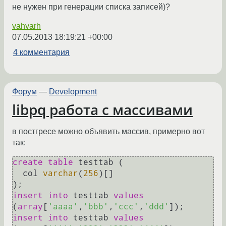
не нужен при генерации списка записей)?
vahvarh
07.05.2013 18:19:21 +00:00
4 комментария
Форум
—
Development
libpq работа с массивами
в постгресе можно объявить массив, примерно вот
так:
create table
 testtab (

  col 
varchar
(
256
)[]

insert into
 testtab 
values
(
array
[
'aaaa'
,
'bbb'
,
'ccc'
,
'ddd'
insert into
 testtab 
values