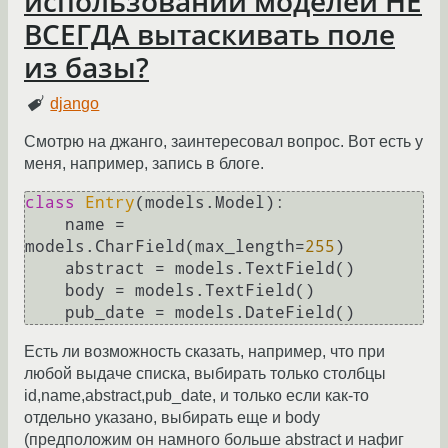
использовании моделей НЕ
ВСЕГДА вытаскивать поле
из базы?
django
Смотрю на джанго, заинтересовал вопрос. Вот есть у
меня, например, запись в блоге.
class
Entry
(models.Model):

    name = 
models.CharField(max_length=
255
)

    abstract = models.TextField()

    body = models.TextField()

    pub_date = models.DateField()
Есть ли возможность сказать, например, что при
любой выдаче списка, выбирать только столбцы
id,name,abstract,pub_date, и только если как-то
отдельно указано, выбирать еще и body
(предположим он намного больше abstract и нафиг