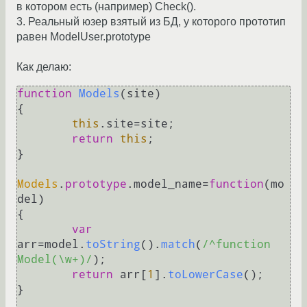
в котором есть (например) Check().
3. Реальный юзер взятый из БД, у которого прототип
равен ModelUser.prototype
Как делаю:
function
Models
(
site
)

{

this
.
site
=site;

return
this
;

}

Models
.
prototype
.
model_name
=
function
(
mo
del
)

{

var
arr=model.
toString
().
match
(
/^function 
Model(\w+)/
);

return
 arr[
1
].
toLowerCase
();

}
