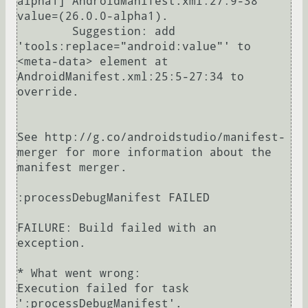
alpha1] AndroidManifest.xml:27:9-38 
value=(26.0.0-alpha1).

	Suggestion: add 
'tools:replace="android:value"' to 
<meta-data> element at 
AndroidManifest.xml:25:5-27:34 to 
override.

See http://g.co/androidstudio/manifest-
merger for more information about the 
manifest merger.

:processDebugManifest FAILED

FAILURE: Build failed with an 
exception.

* What went wrong:

Execution failed for task 
':processDebugManifest'.
