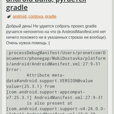
gradle
android
,
cordova
,
gradle
Добрый день! Не удается собрать проект, gradle
ругается непонятно на что (в AndroidManifest.xml нет
ничего похожего ни в указанных строках ни вообще).
Очень нужна помощь :(
:processDebugManifest/Users/pronetcom/D
ocuments/phonegap/MobiDostavka/platform
s/android/AndroidManifest.xml:27:9-31 
Error:

	Attribute meta-
data#android.support.VERSION@value 
value=(25.3.1) from 
[com.android.support:appcompat-
v7:25.3.1] AndroidManifest.xml:27:9-31

	is also present at 
[com.android.support:support-v4:26.0.0-