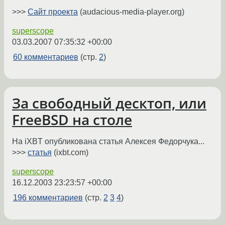
>>>
Сайт проекта
(audacious-media-player.org)
superscope
03.03.2007 07:35:32 +00:00
60 комментариев
(стр.
2
)
За свободный десктоп, или
FreeBSD на столе
На iXBT опубликована статья Алексея Федорчука...
>>>
статья
(ixbt.com)
superscope
16.12.2003 23:23:57 +00:00
196 комментариев
(стр.
2
3
4
)