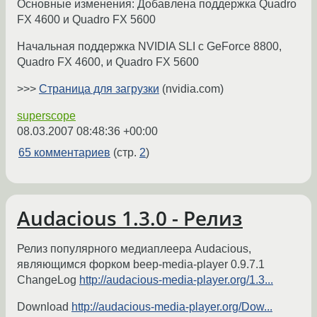
Основные изменения: Добавлена поддержка Quadro
FX 4600 и Quadro FX 5600
Начальная поддержка NVIDIA SLI с GeForce 8800,
Quadro FX 4600, и Quadro FX 5600
>>>
Страница для загрузки
(nvidia.com)
superscope
08.03.2007 08:48:36 +00:00
65 комментариев
(стр.
2
)
Audacious 1.3.0 - Релиз
Релиз популярного медиаплеера Audacious,
являющимся форком beep-media-player 0.9.7.1
ChangeLog
http://audacious-media-player.org/1.3...
Download
http://audacious-media-player.org/Dow...