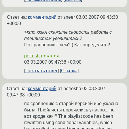
Ответ на:
комментарий
от sneer
03.03.2007 09:43:30
+00:00
>кто юзал скажите скорость работы с
плейлистом увеличилась?
По сравнению с чем?:) Как определять?
petrosha
★★★★★
03.03.2007 09:47:38 +00:00
Показать ответ
Ссылка
Ответ на:
комментарий
от petrosha
03.03.2007
09:47:38 +00:00
по сравнению с старой версией ибо ужасна
была. Плейлисты ворочались ужасно... но
вот вроде как # The playlist code has been
rewritten using conditional variables, which
has resulted in speed improvements for the