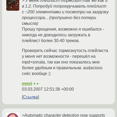
> У меня плейлист тормозит так же как и
в 1.2. Попробуй попрокручивать плейлист
с ~200 элементами и посмотри на загрузку
процессора... (пропушено без потери
смысла)
Прошу прощения, возможно я ошибался -
никогда не доводилось загружать в
плейлист более 30-40 треков.
Проверить сейчас тормознутость плейлиста
у меня нет возможности - перешёл на
mpd+sonata, так как оно показалось мне
более удобным и правильным. audacious
снёс вообще :)
eveel
★★
03.03.2007 12:51:38 +00:00
Ссылка
>Automatic character detection now supports