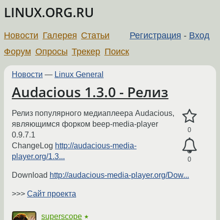
LINUX.ORG.RU
Новости
Галерея
Статьи
Регистрация
-
Вход
Форум
Опросы
Трекер
Поиск
Новости
—
Linux General
Audacious 1.3.0 - Релиз
Релиз популярного медиаплеера Audacious,
являющимся форком beep-media-player
0
0.9.7.1
ChangeLog
http://audacious-media-
player.org/1.3...
0
Download
http://audacious-media-player.org/Dow...
>>>
Сайт проекта
superscope
★