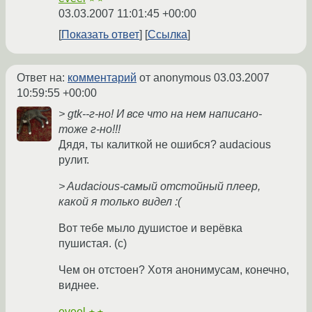
03.03.2007 11:01:45 +00:00
Показать ответ
Ссылка
Ответ на:
комментарий
от anonymous
03.03.2007
10:59:55 +00:00
> gtk--г-но! И все что на нем написано-
тоже г-но!!!
Дядя, ты калиткой не ошибся? audacious
рулит.
> Audacious-самый отстойный плеер,
какой я только видел :(
Вот тебе мыло душистое и верёвка
пушистая. (c)
Чем он отстоен? Хотя анонимусам, конечно,
виднее.
eveel
★★