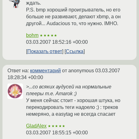
ждать.
P.S. bmp хороший проигрыватель, но его
больше не развивают, делают xbmp, а он
другой... Audacious то, что нужно. IMHO.
bohm
★★★★★
03.03.2007 18:52:16 +00:00
Показать ответ
Ссылка
Ответ на:
комментарий
от anonymous
03.03.2007
18:28:34 +00:00
>...со всяких аудусей на нормальные
плееры т.е. Amarok ;)
У меня сейчас стоит - хорошая штука, но
перекодировать теги надоело ;) : треков
немеряно, а easytag не всегда спасает
GladAlex
★★★★★
03.03.2007 18:55:15 +00:00