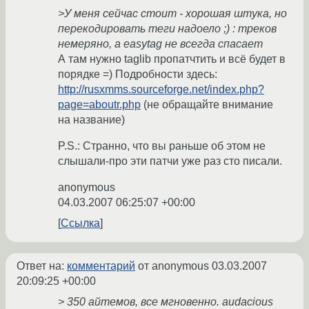
>У меня сейчас стоит - хорошая штука, но
перекодировать теги надоело ;) : треков
немеряно, а easytag не всегда спасает
А там нужно taglib пропатчтить и всё будет в
порядке =) Подробности здесь:
http://rusxmms.sourceforge.net/index.php?
page=aboutr.php
(не обращайте внимание
на название)
P.S.: Странно, что вы раньше об этом не
слышали-про эти патчи уже раз сто писали.
anonymous
04.03.2007 06:25:07 +00:00
Ссылка
Ответ на:
комментарий
от anonymous
03.03.2007
20:09:25 +00:00
> 350 айтемов, все мгновенно. audacious