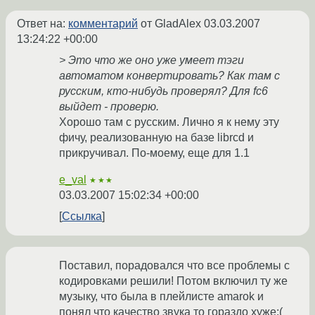
Ответ на:
комментарий
от GladAlex
03.03.2007
13:24:22 +00:00
> Это что же оно уже умеет тэги
автоматом конвертировать? Как там с
русским, кто-нибудь проверял? Для fc6
выйдет - проверю.
Хорошо там с русским. Лично я к нему эту
фичу, реализованную на базе librcd и
прикручивал. По-моему, еще для 1.1
e_val
★★★
03.03.2007 15:02:34 +00:00
Ссылка
Поставил, порадовался что все проблемы с
кодировками решили! Потом включил ту же
музыку, что была в плейлисте amarok и
понял что качество звука то гораздо хуже:(