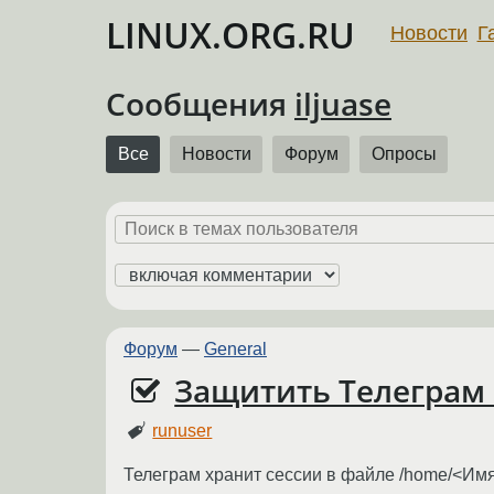
LINUX.ORG.RU
Новости
Г
Сообщения
iljuase
Все
Новости
Форум
Опросы
Форум
—
General
Защитить Телеграм 
runuser
Телеграм хранит сессии в файле /home/<Имя 