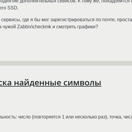
поднятие дополнительных севисов. К тому же, понадобится 
его SSD.
сервисы, где я бы мог зарегистрироваться по почте, простав
 на чужой Zabbix\checkmk и смотреть графики?
оиска найденные символы
сть: число (повторяется 1 или несколько раз), точка, числ