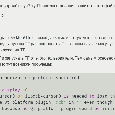
н украдёт и учётку. Появилось желание защитить этот файл
ь?
egramDesktop/ Но с помощью каких инструментов это сделать
ед запуском ТГ расшифровать. Т.к. в таком случае могут у
риложения ТГ
 и запускать ТГ от этого пользователя. Тем самым основно
. Но тут возникли проблемы:
uthorization protocol specified

display
 :
0
ursor0 
or
 libxcb-cursor0 
is
 needed 
to
 load th
e Qt platform plugin 
"xcb"
 in 
""
 even though 
 because 
no
 Qt platform plugin could 
be
 initi

