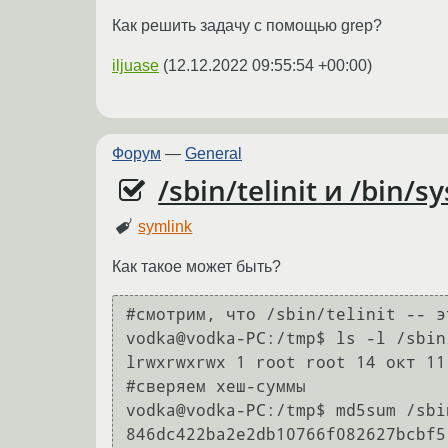
Как решить задачу с помощью grep?
iljuase
(
12.12.2022 09:55:54 +00:00
)
Форум
—
General
/sbin/telinit и /bin
symlink
Как такое может быть?
#смотрим, что /sbin/telinit -- э
vodka@vodka-PC:/tmp$ ls -l /sbin/
lrwxrwxrwx 1 root root 14 окт 11
#сверяем хеш-суммы

vodka@vodka-PC:/tmp$ md5sum /sbi
846dc422ba2e2db10766f082627bcbf5