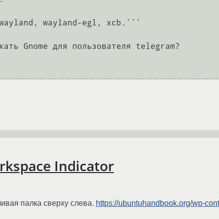
wayland, wayland-egl, xcb.```

кать Gnome для пользователя telegram?

rkspace Indicator
ивая палка сверху слева.
https://ubuntuhandbook.org/wp-con