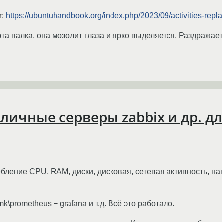
r:
https://ubuntuhandbook.org/index.php/2023/09/activities-rep
та палка, она мозолит глаза и ярко выделяется. Раздражает
личные серверы zabbix и др. д
ление CPU, RAM, диски, дисковая, сетевая активность, нагр
\prometheus + grafana и т.д. Всё это работало.