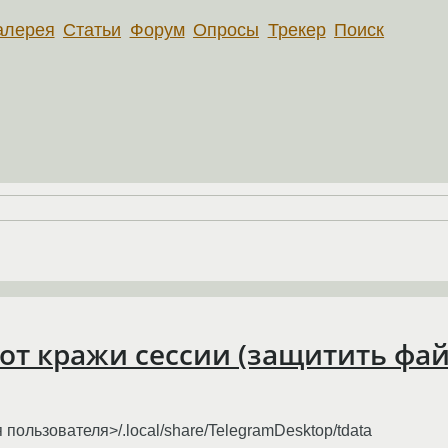
алерея
Статьи
Форум
Опросы
Трекер
Поиск
от кражи сессии (защитить файл
пользователя>/.local/share/TelegramDesktop/tdata