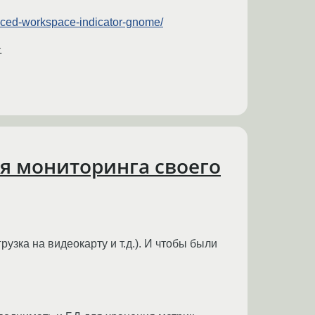
laced-workspace-indicator-gnome/
.
ля мониторинга своего
узка на видеокарту и т.д.). И чтобы были