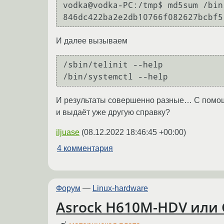
vodka@vodka-PC:/tmp$ md5sum /bin
И далее вызываем
/sbin/telinit --help

И результаты совершенно разные… С помощью к
и выдаёт уже другую справку?
iljuase
(
08.12.2022 18:46:45 +00:00
)
4 комментария
Форум
—
Linux-hardware
Asrock H610M-HDV или 