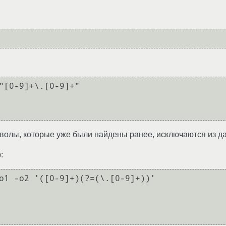
"[0-9]+\.[0-9]+"

имволы, которые уже были найдены ранее, исключаются из д
:
o1 -o2 '([0-9]+)(?=(\.[0-9]+))'
