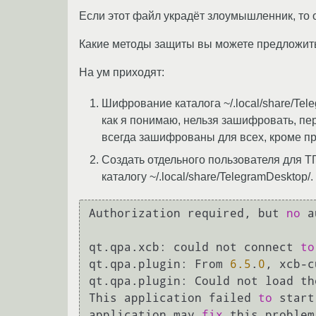
Если этот файл украдёт злоумышленник, то о
Какие методы защиты вы можете предложит
На ум приходят:
Шифрование каталога ~/.local/share/Tel
как я понимаю, нельзя зашифровать, пер
всегда зашифрованы для всех, кроме п
Создать отдельного пользователя для ТГ
каталогу ~/.local/share/TelegramDesktop/
Authorization required, but 
no
 a
qt.qpa.xcb: could not connect 
to
qt.qpa.plugin: From 
6.5
.
0
, xcb-c
qt.qpa.plugin: Could not load th
This application failed 
to
 start
application may 
fix
 this problem.