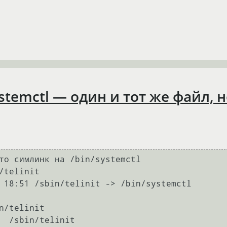
/systemctl — один и тот же файл,
то симлинк на /bin/systemctl

telinit

 18:51 /sbin/telinit -> /bin/systemctl

n/telinit

  /sbin/telinit
