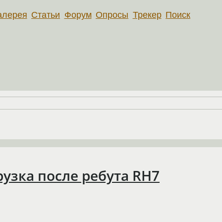
алерея
Статьи
Форум
Опросы
Трекер
Поиск
рузка после ребута RH7