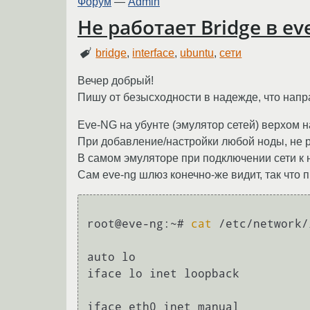
Форум
—
Admin
Не работает Bridge в ev
bridge
,
interface
,
ubuntu
,
сети
Вечер добрый!
Пишу от безысходности в надежде, что напр
Eve-NG на убунте (эмулятор сетей) верхом н
При добавление/настройки любой ноды, не ра
В самом эмуляторе при подключении сети к н
Сам eve-ng шлюз конечно-же видит, так что 
root@eve-ng:~# 
cat
 /etc/network/
auto lo

iface lo inet loopback

iface eth0 inet manual
