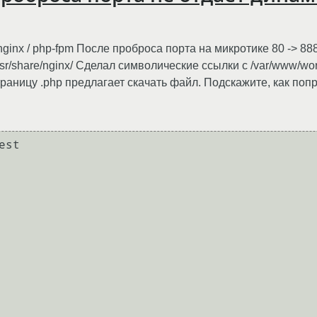
nginx / php-fpm После проброса порта на микротике 80 -> 8
sr/share/nginx/ Сделал символические ссылки с /var/www/word
страницу .php предлагает скачать файл. Подскажите, как по
st
