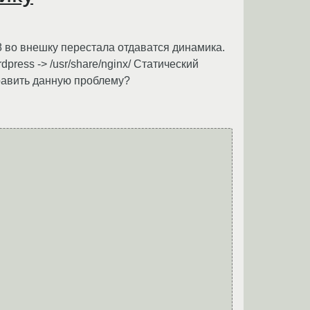
88 во внешку перестала отдаватся динамика.
press -> /usr/share/nginx/ Статический
править данную проблему?