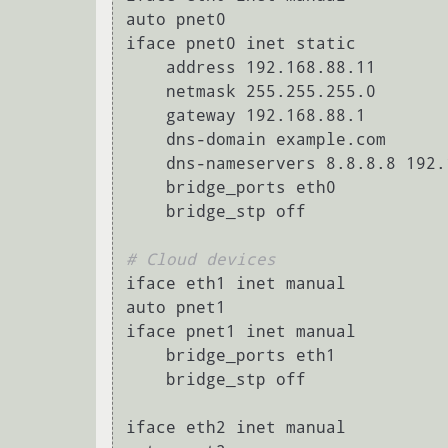
auto pnet0

iface pnet0 inet static

    address 192.168.88.11

    netmask 255.255.255.0

    gateway 192.168.88.1

    dns-domain example.com

    dns-nameservers 8.8.8.8 192.168.88.1

    bridge_ports eth0

    bridge_stp off

# Cloud devices
iface eth1 inet manual

auto pnet1

iface pnet1 inet manual

    bridge_ports eth1

    bridge_stp off

iface eth2 inet manual
