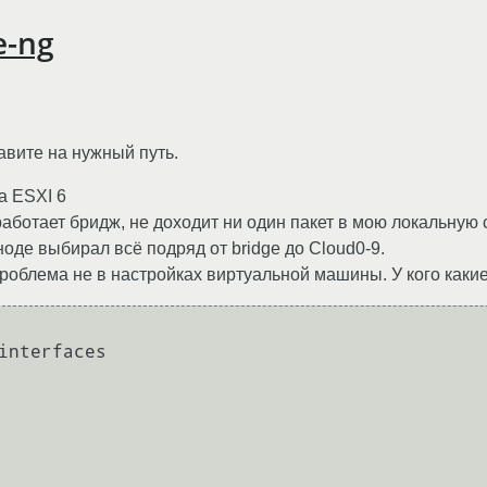
e-ng
авите на нужный путь.
а ESXI 6
ботает бридж, не доходит ни один пакет в мою локальную с
оде выбирал всё подряд от bridge до Cloud0-9.
проблема не в настройках виртуальной машины. У кого какие
interfaces
