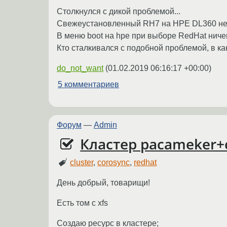
Столкнулся с дикой проблемой...
Свежеустановленный RH7 на HPE DL360 не з
В меню boot на hpe при выборе RedHat ничег
Кто сталкивался с подобной проблемой, в ка
do_not_want
(
01.02.2019 06:16:17 +00:00
)
5 комментариев
Форум
—
Admin
Кластер pacameker+co
cluster
,
corosync
,
redhat
День добрый, товарищи!
Есть том с xfs
Создаю ресурс в кластере;