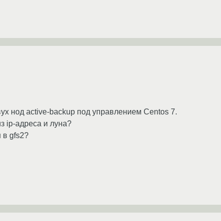
х нод active-backup под управлением Centos 7.
з ip-адреса и луна?
 в gfs2?