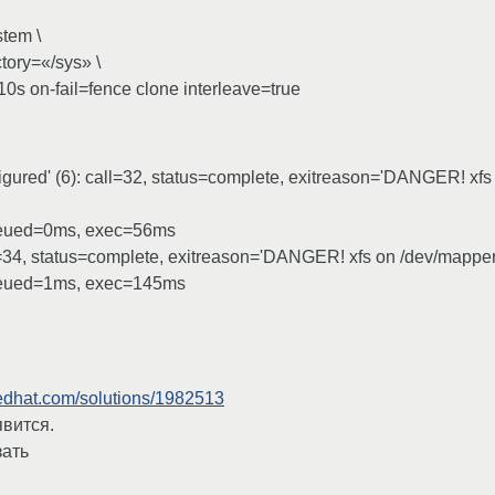
stem \
ory=«/sys» \
10s on-fail=fence clone interleave=true
nfigured' (6): call=32, status=complete, exitreason='DANGER! x
queued=0ms, exec=56ms
all=34, status=complete, exitreason='DANGER! xfs on /dev/mapp
queued=1ms, exec=145ms
redhat.com/solutions/1982513
явится.
зать