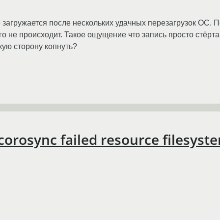
агружается после нескольких удачных перезагрузок ОС. П
о не происходит. Такое ощущение что запись просто стёрта
кую сторону копнуть?
rosync failed resource filesyst