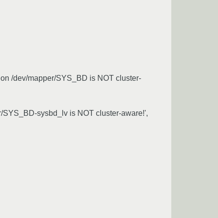
fs on /dev/mapper/SYS_BD is NOT cluster-
er/SYS_BD-sysbd_lv is NOT cluster-aware!',