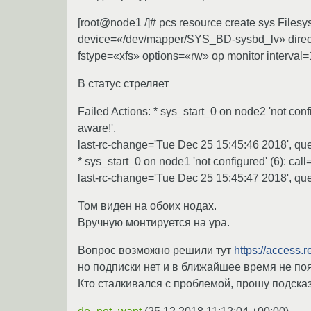
[root@node1 /]# pcs resource create sys Filesy
device=«/dev/mapper/SYS_BD-sysbd_lv» direct
fstype=«xfs» options=«rw» op monitor interval=
В статус стреляет
Failed Actions: * sys_start_0 on node2 'not co
aware!',
last-rc-change='Tue Dec 25 15:45:46 2018', 
* sys_start_0 on node1 'not configured' (6): c
last-rc-change='Tue Dec 25 15:45:47 2018', 
Том виден на обоих нодах.
Вручную монтируется на ура.
Вопрос возможно решили тут
https://access.
но подписки нет и в ближайшее время не по
Кто сталкивался с проблемой, прошу подска