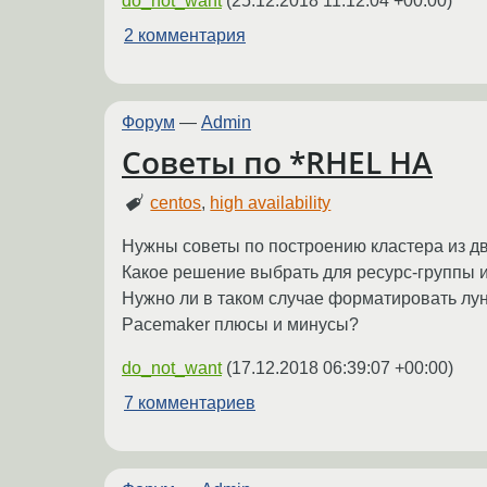
do_not_want
(
25.12.2018 11:12:04 +00:00
)
2 комментария
Форум
—
Admin
Советы по *RHEL HA
centos
,
high availability
Нужны советы по построению кластера из дву
Какое решение выбрать для ресурс-группы и
Нужно ли в таком случае форматировать лун
Pacemaker плюсы и минусы?
do_not_want
(
17.12.2018 06:39:07 +00:00
)
7 комментариев