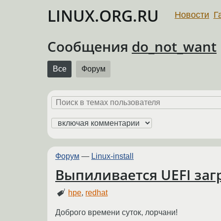
LINUX.ORG.RU
Новости
Г
Сообщения
do_not_want
Все
Форум
Форум
—
Linux-install
Выпиливается UEFI заг
hpe
,
redhat
Доброго времени суток, лорчани!