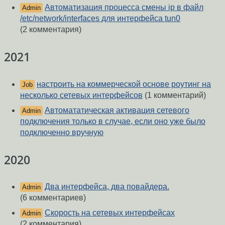
Автоматизация процесса смены ip в файл
Admin
/etc/network/interfaces для интерфейса tun0
(2 комментария)
2021
настроить на коммерческой основе роутинг на
Job
несколько сетевых интерфейсов
(1 комментарий)
Автомататическая активация сетевого
Admin
подключения только в случае, если оно уже было
подключенно вручную
2020
Два интерфейса, два повайдера.
Admin
(6 комментариев)
Скорость на сетевых интерфейсах
Admin
(2 комментария)