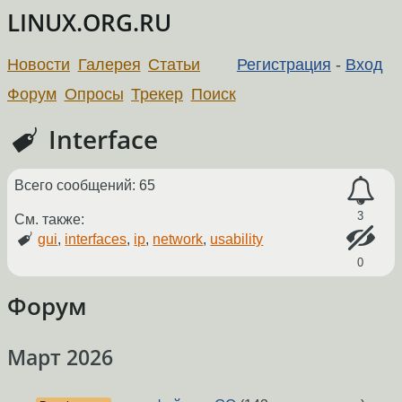
LINUX.ORG.RU
Новости
Галерея
Статьи
Регистрация
-
Вход
Форум
Опросы
Трекер
Поиск
Interface
Всего сообщений: 65
3
См. также:
gui
,
interfaces
,
ip
,
network
,
usability
0
Форум
Март 2026