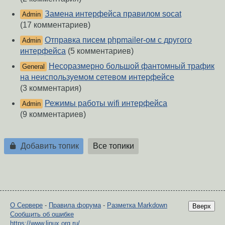
Замена интерфейса правилом socat
Admin
(17 комментариев)
Отправка писем phpmailer-ом с другого
Admin
интерфейса
(5 комментариев)
Несоразмерно большой фантомный трафик
General
на неиспользуемом сетевом интерфейсе
(3 комментария)
Режимы работы wifi интерфейса
Admin
(9 комментариев)
Добавить топик
Все топики
О Сервере
-
Правила форума
-
Разметка Markdown
Вверх
Сообщить об ошибке
https://www.linux.org.ru/