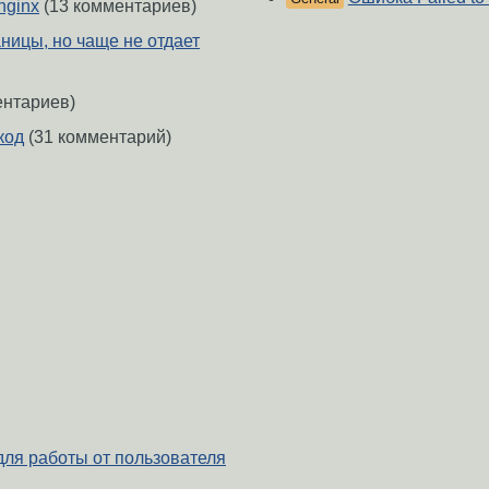
nginx
(13 комментариев)
ницы, но чаще не отдает
ентариев)
код
(31 комментарий)
ля работы от пользователя