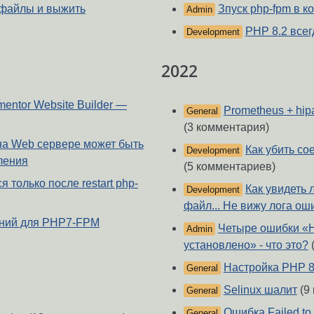
 файлы и выжить
Зпуск php-fpm в к
Admin
PHP 8.2 всег
Development
2022
entor Website Builder —
Prometheus + hip
General
(3 комментария)
на Web сервере может быть
Как убить со
Development
ления
(5 комментариев)
 только после restart php-
Как увидеть 
Development
файл... Не вижу лога оши
ений для PHP7-FPM
Четыре ошибки «Н
Admin
установлено» - что это?
Настройка PHP 8
General
Selinux шалит
(9
General
Ошибка Failed to 
General