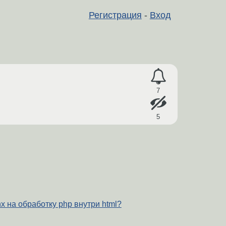
Регистрация
-
Вход
7
5
nx на обработку php внутри html?