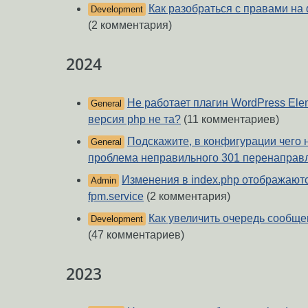
Как разобраться с правами на
Development
(2 комментария)
2024
Не работает плагин WordPress Elem
General
версия php не та?
(11 комментариев)
Подскажите, в конфигурации чего 
General
проблема неправильного 301 перенаправ
Изменения в index.php отображаются
Admin
fpm.service
(2 комментария)
Как увеличить очередь сообщ
Development
(47 комментариев)
2023