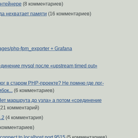
онтейнере
(8 комментариев)
да нехватает памяти
(16 комментариев)
ages/php-fpm_exporter + Grafana
единение mysql после «upstream timed out»
лог в старом PHP-проекте? Не помню где лог-
бок...
(6 комментариев)
ет маршрута до узла» а потом «соединение
(21 комментарий)
.2
(4 комментария)
 комментариев)
connect to localhost port 9515
(5 комментариев)