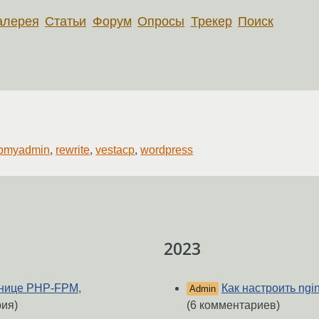
алерея
Статьи
Форум
Опросы
Трекер
Поиск
pmyadmin
,
rewrite
,
vestacp
,
wordpress
2023
ранице PHP-FPM,
Как настроить ngi
Admin
ия)
(6 комментариев)