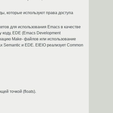
анды, которые используют права доступа
акетов для использования Emacs в качестве
у коду, EDE (Emacs Development
нерацию Make- файлов или использование
тах Semantic и EDE. EIEIO реализует Common
ей точкой (floats).