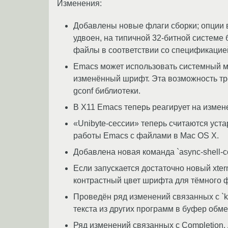
Изменения:
Добавлены новые флаги сборки; опции 
удвоен, на типичной 32-битной системе бу
файлы в соответствии со спецификацией 
Emacs может использовать системный м
изменённый шрифт. Эта возможность тре
gconf библиотеки.
В X11 Emacs теперь реагирует на изменения
«Unibyte-сессии» теперь считаются уст
работы Emacs с файлами в Mac OS X.
Добавлена новая команда `async-shell-
Если запускается достаточно новый xter
контрастный цвет шрифта для тёмного 
Проведён ряд изменений связанных с `k
текста из других программ в буфер обмен
Ряд изменений связанных с Completion.