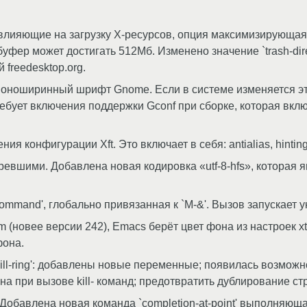
влияющие на загрузку Х-ресурсов, опция максимизирующа
фер может достигать 512Мб. Изменено значение `trash-directo
freedesktop.org.
оноширинный шрифт Gnome. Если в системе изменяется это
бует включения поддержки Gconf при сборке, которая вклю
 конфигурации Xft. Это включает в себя: antialias, hinting, h
аревшими. Добавлена новая кодировка «utf-8-hfs», которая
command', глобально привязанная к `M-&'. Вызов запускает
m (новее версии 242), Emacs берёт цвет фона из настроек 
фона.
ill-ring': добавлены новые переменные; появилась возмож
а при вызове kill- команд; предотвратить дублирование строк
 Добавлена новая команда `completion-at-point' выполняющ