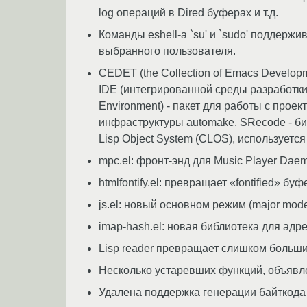
log операций в Dired буферах и т.д.
Команды eshell-а `su' и `sudo' поддержи
выбранного пользователя.
CEDET (the Collection of Emacs Develop
IDE (интегрированной среды разработки
Environment) - пакет для работы с про
инфраструктуры automake. SRecode - би
Lisp Object System (CLOS), использует
mpc.el: фронт-энд для Music Player Dae
htmlfontify.el: превращает «fontified» бу
js.el: новый основном режим (major mode
imap-hash.el: новая библиотека для ад
Lisp reader превращает слишком большие
Несколько устаревших функций, объявл
Удалена поддержка генерации байткода