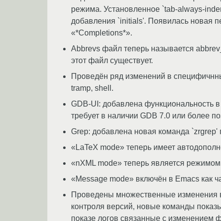
режима. Установленное `tab-always-inde
добавления `initials'. Появилась новая
«*Completions*».
Abbrevs файл теперь называется abbrev_
этот файл существует.
Проведён ряд изменений в специфичнных реж
tramp, shell.
GDB-UI: добавлена функциональность в 
требует в наличии GDB 7.0 или более по
Grep: добавлена новая команда `zrgrep
«LaTeX mode» теперь имеет автодополнени
«nXML mode» теперь является режимом
«Message mode» включён в Emacs как ча
Проведены множественные изменения в 
контроля версий, новые команды показ
показе логов связанные с изменением 