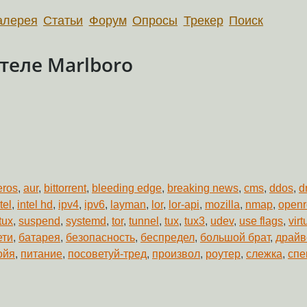
алерея
Статьи
Форум
Опросы
Трекер
Поиск
теле Marlboro
eros
,
aur
,
bittorrent
,
bleeding edge
,
breaking news
,
cms
,
ddos
,
d
tel
,
intel hd
,
ipv4
,
ipv6
,
layman
,
lor
,
lor-api
,
mozilla
,
nmap
,
openr
tux
,
suspend
,
systemd
,
tor
,
tunnel
,
tux
,
tux3
,
udev
,
use flags
,
vir
ети
,
батарея
,
безопасность
,
беспредел
,
большой брат
,
драйв
ойя
,
питание
,
посоветуй-тред
,
произвол
,
роутер
,
слежка
,
спе