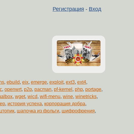
Регистрация
-
Вход
ns
,
ebuild
,
eix
,
emerge
,
exploit
,
ext3
,
ext4
,
c
,
openwrt
,
p2p
,
pacman
,
pf-kernel
,
php
,
portage
,
tualbox
,
wget
,
wicd
,
wifi-menu
,
wine
,
winetricks
,
ер
,
история успеха
,
корпорация добра
,
цтопик
,
шапочка из фольги
,
шифрофрения
,