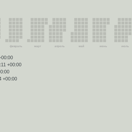
февраль
март
апрель
май
июнь
июль
+00:00
:11 +00:00
00:00
4 +00:00