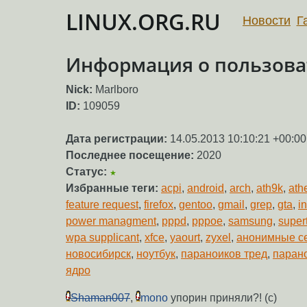
LINUX.ORG.RU
Новости
Г
Информация о пользова
Nick:
Marlboro
ID:
109059
Дата регистрации:
14.05.2013 10:10:21 +00:00
Последнее посещение:
2020
Статус:
★
Избранные теги:
acpi
,
android
,
arch
,
ath9k
,
ath
feature request
,
firefox
,
gentoo
,
gmail
,
grep
,
gta
,
in
power managment
,
pppd
,
pppoe
,
samsung
,
super
wpa supplicant
,
xfce
,
yaourt
,
zyxel
,
анонимные с
новосибирск
,
ноутбук
,
параноиков тред
,
паран
ядро
Shaman007
,
mono
упорин приняли?! (c)