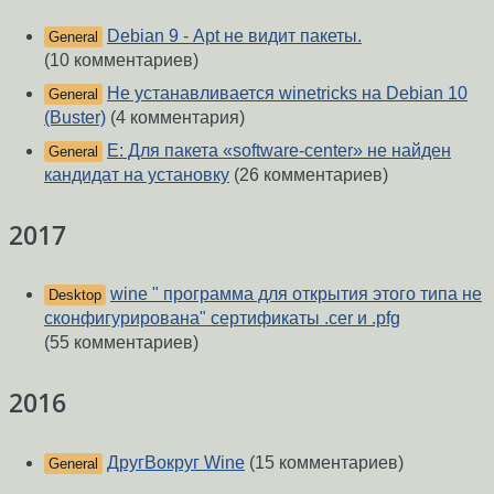
Debian 9 - Аpt не видит пакеты.
General
(10 комментариев)
Не устанавливается winetricks на Debian 10
General
(Buster)
(4 комментария)
E: Для пакета «software-center» не найден
General
кандидат на установку
(26 комментариев)
2017
wine " программа для открытия этого типа не
Desktop
сконфигурирована" сертификаты .cer и .pfg
(55 комментариев)
2016
ДругВокруг Wine
(15 комментариев)
General