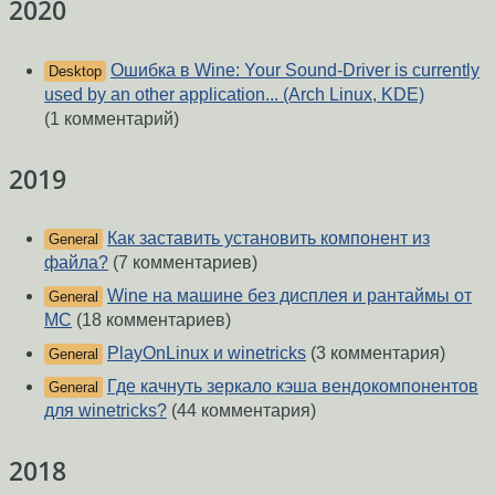
2020
Ошибка в Wine: Your Sound-Driver is currently
Desktop
used by an other application... (Arch Linux, KDE)
(1 комментарий)
2019
Как заставить установить компонент из
General
файла?
(7 комментариев)
Wine на машине без дисплея и рантаймы от
General
МС
(18 комментариев)
PlayOnLinux и winetricks
(3 комментария)
General
Где качнуть зеркало кэша вендокомпонентов
General
для winetricks?
(44 комментария)
2018