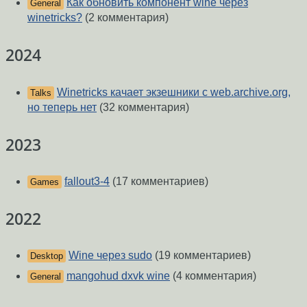
Как обновить компонент wine через
General
winetricks?
(2 комментария)
2024
Winetricks качает экзешники с web.archive.org,
Talks
но теперь нет
(32 комментария)
2023
fallout3-4
(17 комментариев)
Games
2022
Wine через sudo
(19 комментариев)
Desktop
mangohud dxvk wine
(4 комментария)
General