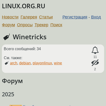
LINUX.ORG.RU
Новости
Галерея
Статьи
Регистрация
-
Вход
Форум
Опросы
Трекер
Поиск
Winetricks
Всего сообщений: 34
11
См. также:
arch
,
debian
,
playonlinux
,
wine
2
Форум
2025