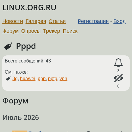
LINUX.ORG.RU
Новости
Галерея
Статьи
Регистрация
-
Вход
Форум
Опросы
Трекер
Поиск
Pppd
Всего сообщений: 43
3
См. также:
3g
,
huawei
,
ppp
,
pptp
,
vpn
0
Форум
Июль 2026