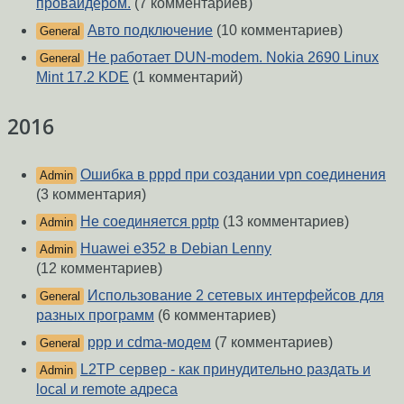
провайдером.
(7 комментариев)
Авто подключение
(10 комментариев)
General
Не работает DUN-modem. Nokia 2690 Linux
General
Mint 17.2 KDE
(1 комментарий)
2016
Ошибка в pppd при создании vpn соединения
Admin
(3 комментария)
Не соединяется pptp
(13 комментариев)
Admin
Huawei e352 в Debian Lenny
Admin
(12 комментариев)
Использование 2 сетевых интерфейсов для
General
разных программ
(6 комментариев)
ppp и cdma-модем
(7 комментариев)
General
L2TP сервер - как принудительно раздать и
Admin
local и remote адреса