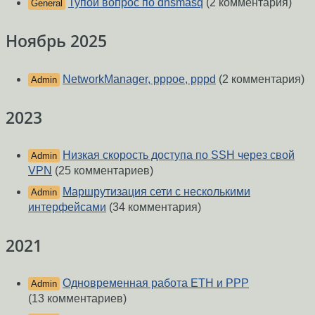
Тупой вопрос по dnsmasq
(2 комментария)
General
Ноябрь 2025
NetworkManager, pppoe, pppd
(2 комментария)
Admin
2023
Низкая скорость доступа по SSH через свой
Admin
VPN
(25 комментариев)
Маршрутизация сети с несколькими
Admin
интерфейсами
(34 комментария)
2021
Одновременная работа ETH и PPP
Admin
(13 комментариев)